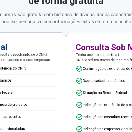
de forma gratuita
e uma visão gratuita com histórico de dívidas, dados cadastrai
 análise, personalize com informações extras em uma consulta
ial
Consulta Sob 
sulta descobrindo se o CNPJ
Tenha acesso completo a todas a
 com bancos e outras empresas.
CNPJ e reduza riscos de inadimplê
istência do CNPJ
Confirmação de existência do
básicos
Dados cadastrais básicos
a Federal
Situação na Receita Federal
ência de protestos
Indicação de existência de pro
ltas recentes
Indicação de consultas recent
esas vinculadas
Indicação de empresas vincul