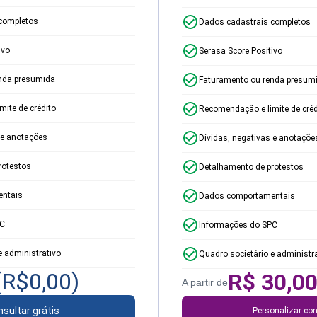
completos
Dados cadastrais completos
ivo
Serasa Score Positivo
nda presumida
Faturamento ou renda presum
ite de crédito
Recomendação e limite de créd
 e anotações
Dívidas, negativas e anotaçõe
rotestos
Detalhamento de protestos
ntais
Dados comportamentais
PC
Informações do SPC
e administrativo
Quadro societário e administr
(R$
0,00
)
R$
30,0
A partir de
sultar grátis
Personalizar con