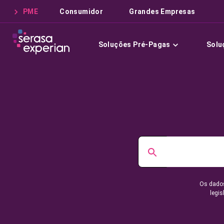
PME
Consumidor
Grandes Empresas
Soluções Pré-Pagas
Solu
Os dados
legis