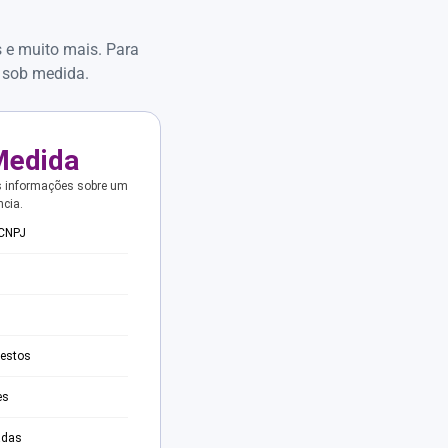
s e muito mais. Para
 sob medida.
Medida
s informações sobre um
ncia.
 CNPJ
testos
es
adas