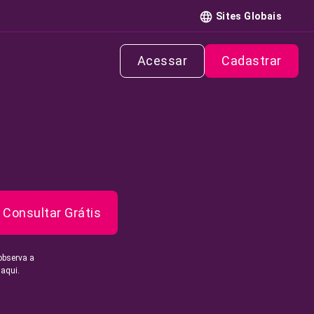
Sites Globais
Acessar
Cadastrar
Consultar Grátis
observa a
 aqui.