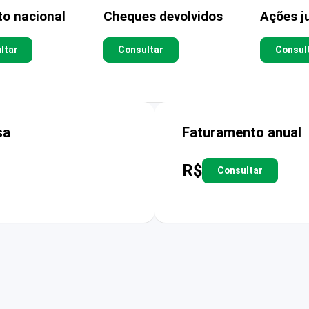
to nacional
Cheques devolvidos
Ações ju
ltar
Consultar
Consul
sa
Faturamento anual
R$
Consultar