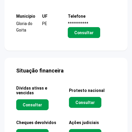
Município
UF
Telefone
Gloria do
PE
**********
Goita
Consultar
Situação financeira
Dívidas ativas e
Protesto nacional
vencidas
Consultar
Consultar
Cheques devolvidos
Ações judiciais