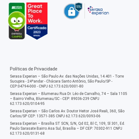
Políticas de Privacidade
Serasa Experian – São Paulo Av. das Nações Unidas, 14.401 - Torre
Sucupira - 24ºandar - Chácara Santo Antônio, São Paulo/SP -
CEP:04794-000 - CNPJ 62.173.620/0001-80
Serasa Experian – Blumenau Rua Dr. Léo de Carvalho, 74 – Sala 1105
– Bairro Velha, Blumenau/SC - CEP: 89036-239 CNPJ
62.173.620/0104-95
Serasa Experian – São Carlos Av. Doutor Heitor José Reali, 360, São
Carlos/SP CEP: 13571-385 CNPJ 62.173.620/0093-06
Serasa Experian – Brasília ST SCN, S/N, Qd 02, Bl C, 109, Sl 301, Ed.
Paulo Sarasate Bairro Asa Sul, Brasília – DF CEP: 70302-911 CNPJ
62.173.620/0131-68