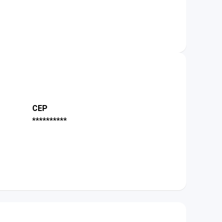
CEP
**********