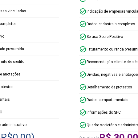
esas vinculadas
Indicação de empresas vincul
completos
Dados cadastrais completos
ivo
Serasa Score Positivo
nda presumida
Faturamento ou renda presum
ite de crédito
Recomendação e limite de créd
 e anotações
Dívidas, negativas e anotaçõe
rotestos
Detalhamento de protestos
ntais
Dados comportamentais
PC
Informações do SPC
e administrativo
Quadro societário e administr
(R$
0,00
)
R$
30,0
A partir de