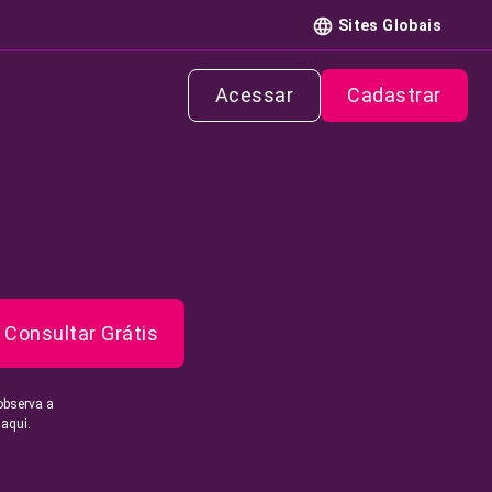
Sites Globais
Acessar
Cadastrar
Consultar Grátis
observa a
 aqui.