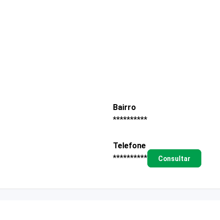
Bairro
**********
Telefone
**********
Consultar