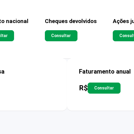
to nacional
Cheques devolvidos
Ações ju
ltar
Consultar
Consul
sa
Faturamento anual
R$
Consultar