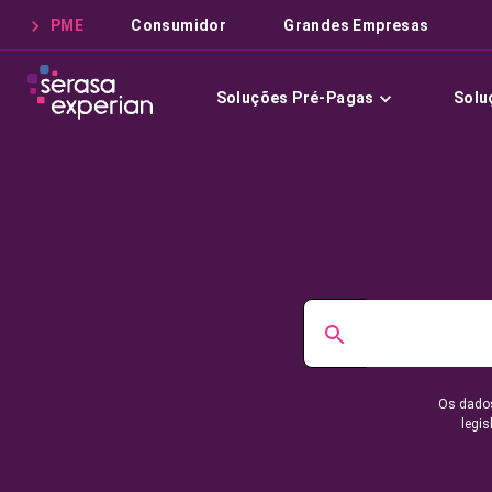
PME
Consumidor
Grandes Empresas
Soluções Pré-Pagas
Solu
Os dados
legis