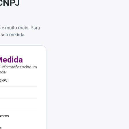
 CNPJ
s e muito mais. Para
 sob medida.
Medida
s informações sobre um
ncia.
 CNPJ
testos
es