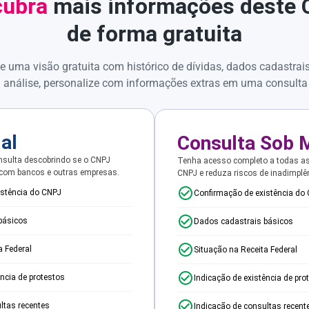
ubra
mais informações deste
de forma gratuita
e uma visão gratuita com histórico de dívidas, dados cadastrai
 análise, personalize com informações extras em uma consulta
ial
Consulta Sob 
sulta descobrindo se o CNPJ
Tenha acesso completo a todas a
 com bancos e outras empresas.
CNPJ e reduza riscos de inadimplê
istência do CNPJ
Confirmação de existência do
básicos
Dados cadastrais básicos
a Federal
Situação na Receita Federal
ência de protestos
Indicação de existência de pro
ltas recentes
Indicação de consultas recent