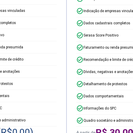
esas vinculadas
Indicação de empresas vincul
completos
Dados cadastrais completos
ivo
Serasa Score Positivo
nda presumida
Faturamento ou renda presum
ite de crédito
Recomendação e limite de créd
 e anotações
Dívidas, negativas e anotaçõe
rotestos
Detalhamento de protestos
ntais
Dados comportamentais
PC
Informações do SPC
e administrativo
Quadro societário e administr
(R$
0,00
)
R$
30,0
A partir de