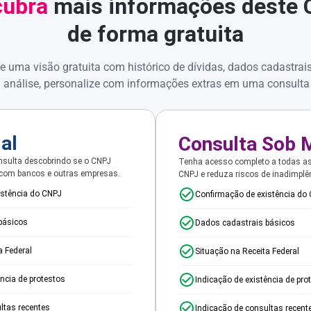
ubra
mais informações deste
de forma gratuita
e uma visão gratuita com histórico de dívidas, dados cadastrai
 análise, personalize com informações extras em uma consulta
ial
Consulta Sob 
sulta descobrindo se o CNPJ
Tenha acesso completo a todas a
 com bancos e outras empresas.
CNPJ e reduza riscos de inadimplê
istência do CNPJ
Confirmação de existência do
básicos
Dados cadastrais básicos
a Federal
Situação na Receita Federal
ência de protestos
Indicação de existência de pro
ltas recentes
Indicação de consultas recent