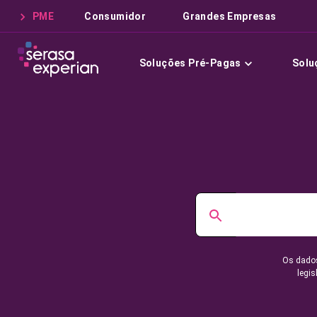
PME
Consumidor
Grandes Empresas
Soluções Pré-Pagas
Solu
Os dados
legis