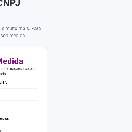
 CNPJ
s e muito mais. Para
 sob medida.
Medida
s informações sobre um
ncia.
 CNPJ
testos
es