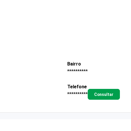
Bairro
**********
Telefone
**********
Consultar