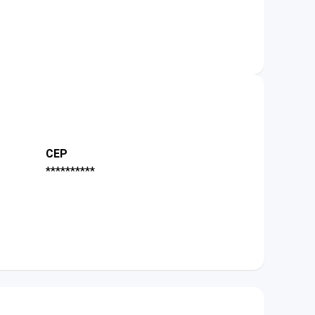
CEP
**********