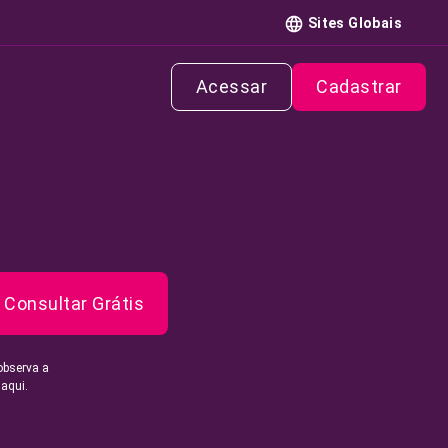
Sites Globais
Acessar
Cadastrar
Consultar Grátis
observa a
 aqui.