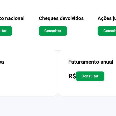
to nacional
Cheques devolvidos
Ações ju
ltar
Consultar
Consul
sa
Faturamento anual
R$
Consultar