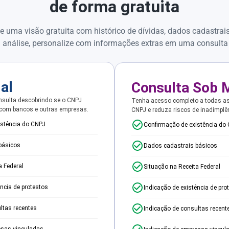
de forma gratuita
e uma visão gratuita com histórico de dívidas, dados cadastrai
 análise, personalize com informações extras em uma consulta
ial
Consulta Sob 
sulta descobrindo se o CNPJ
Tenha acesso completo a todas a
 com bancos e outras empresas.
CNPJ e reduza riscos de inadimplê
istência do CNPJ
Confirmação de existência do
básicos
Dados cadastrais básicos
a Federal
Situação na Receita Federal
ência de protestos
Indicação de existência de pro
ltas recentes
Indicação de consultas recent
esas vinculadas