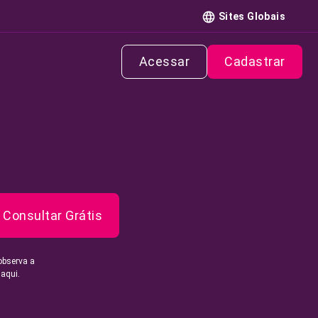
Sites Globais
Acessar
Cadastrar
Consultar Grátis
observa a
 aqui.