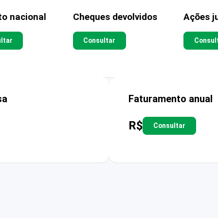
to nacional
Cheques devolvidos
Ações ju
ltar
Consultar
Consul
sa
Faturamento anual
R$
Consultar