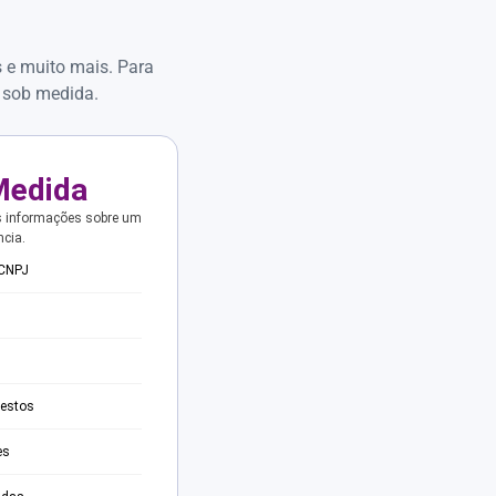
s e muito mais. Para
 sob medida.
Medida
s informações sobre um
ncia.
 CNPJ
testos
es