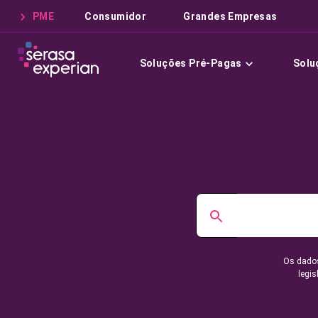
PME
Consumidor
Grandes Empresas
Soluções Pré-Pagas
Solu
Os dados
legis