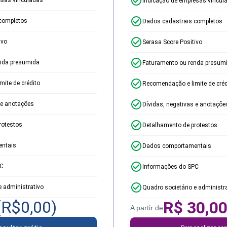
Indicação de empresas vincul
completos
Dados cadastrais completos
ivo
Serasa Score Positivo
nda presumida
Faturamento ou renda presum
ite de crédito
Recomendação e limite de créd
 e anotações
Dívidas, negativas e anotaçõe
rotestos
Detalhamento de protestos
ntais
Dados comportamentais
PC
Informações do SPC
e administrativo
Quadro societário e administr
(R$
0,00
)
R$
30,0
A partir de