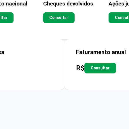
to nacional
Cheques devolvidos
Ações ju
ltar
Consultar
Consul
sa
Faturamento anual
R$
Consultar