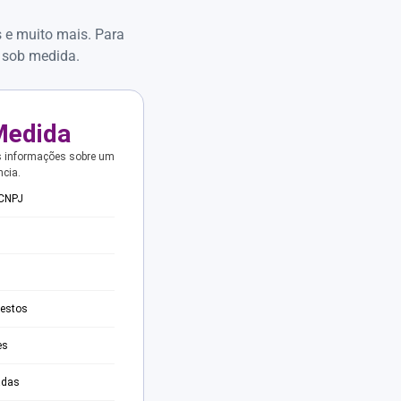
s e muito mais. Para
 sob medida.
Medida
s informações sobre um
ncia.
 CNPJ
testos
es
adas