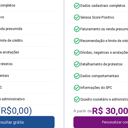
completos
Dados cadastrais completos
ivo
Serasa Score Positivo
nda presumida
Faturamento ou renda presum
ite de crédito
Recomendação e limite de créd
 e anotações
Dívidas, negativas e anotaçõe
rotestos
Detalhamento de protestos
ntais
Dados comportamentais
PC
Informações do SPC
e administrativo
Quadro societário e administr
(R$
0,00
)
R$
30,0
A partir de
sultar grátis
Personalizar con