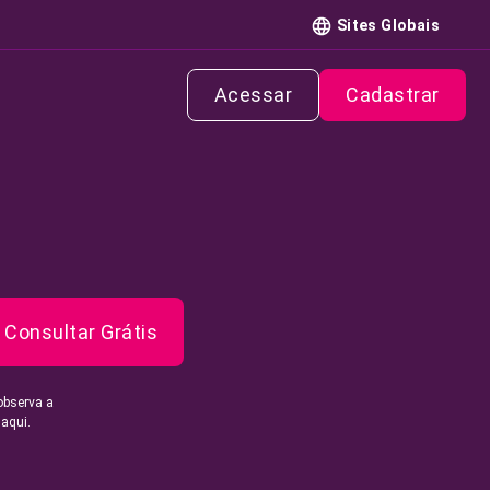
Sites Globais
Acessar
Cadastrar
Consultar Grátis
observa a
 aqui.