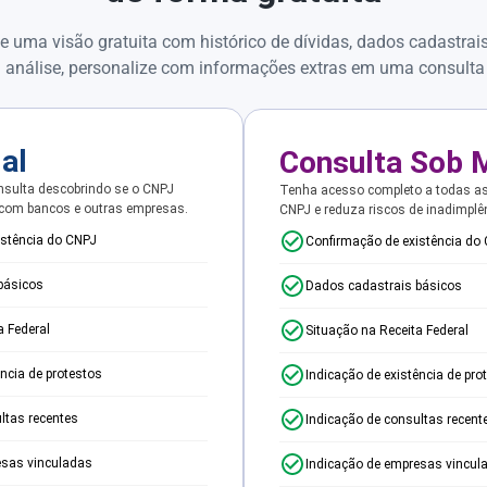
e uma visão gratuita com histórico de dívidas, dados cadastrai
 análise, personalize com informações extras em uma consulta
ial
Consulta Sob 
sulta descobrindo se o CNPJ
Tenha acesso completo a todas a
 com bancos e outras empresas.
CNPJ e reduza riscos de inadimplê
istência do CNPJ
Confirmação de existência do
básicos
Dados cadastrais básicos
a Federal
Situação na Receita Federal
ência de protestos
Indicação de existência de pro
ltas recentes
Indicação de consultas recent
esas vinculadas
Indicação de empresas vincul