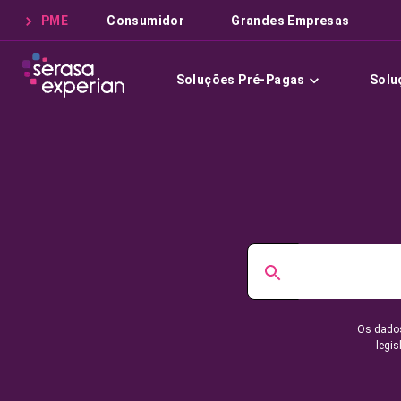
PME
Consumidor
Grandes Empresas
Soluções Pré-Pagas
Solu
Os dados
legis