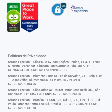
Políticas de Privacidade
Serasa Experian – São Paulo Av. das Nações Unidas, 14.401 - Torre
Sucupira - 24ºandar - Chácara Santo Antônio, São Paulo/SP -
CEP:04794-000 - CNPJ 62.173.620/0001-80
Serasa Experian – Blumenau Rua Dr. Léo de Carvalho, 74 – Sala 1105
– Bairro Velha, Blumenau/SC - CEP: 89036-239 CNPJ
62.173.620/0104-95
Serasa Experian – São Carlos Av. Doutor Heitor José Reali, 360, São
Carlos/SP CEP: 13571-385 CNPJ 62.173.620/0093-06
Serasa Experian – Brasília ST SCN, S/N, Qd 02, Bl C, 109, Sl 301, Ed.
Paulo Sarasate Bairro Asa Sul, Brasília – DF CEP: 70302-911 CNPJ
62.173.620/0131-68