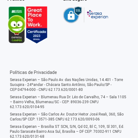
Políticas de Privacidade
Serasa Experian – São Paulo Av. das Nações Unidas, 14.401 - Torre
Sucupira - 24ºandar - Chácara Santo Antônio, São Paulo/SP -
CEP:04794-000 - CNPJ 62.173.620/0001-80
Serasa Experian – Blumenau Rua Dr. Léo de Carvalho, 74 – Sala 1105
– Bairro Velha, Blumenau/SC - CEP: 89036-239 CNPJ
62.173.620/0104-95
Serasa Experian – São Carlos Av. Doutor Heitor José Reali, 360, São
Carlos/SP CEP: 13571-385 CNPJ 62.173.620/0093-06
Serasa Experian – Brasília ST SCN, S/N, Qd 02, Bl C, 109, Sl 301, Ed.
Paulo Sarasate Bairro Asa Sul, Brasília – DF CEP: 70302-911 CNPJ
62.173.620/0131-68