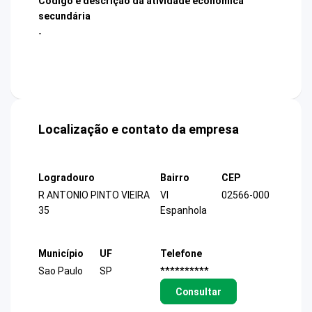
Código e descrição da atividade econômica
secundária
-
Localização e contato da empresa
Logradouro
Bairro
CEP
R ANTONIO PINTO VIEIRA
Vl
02566-000
35
Espanhola
Município
UF
Telefone
Sao Paulo
SP
**********
Consultar