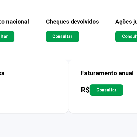
to nacional
Cheques devolvidos
Ações ju
ltar
Consultar
Consul
sa
Faturamento anual
R$
Consultar