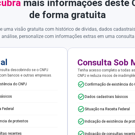
ubra
mais informações deste
de forma gratuita
e uma visão gratuita com histórico de dívidas, dados cadastrai
 análise, personalize com informações extras em uma consulta
ial
Consulta Sob 
sulta descobrindo se o CNPJ
Tenha acesso completo a todas a
 com bancos e outras empresas.
CNPJ e reduza riscos de inadimplê
istência do CNPJ
Confirmação de existência do
básicos
Dados cadastrais básicos
a Federal
Situação na Receita Federal
ência de protestos
Indicação de existência de pro
ltas recentes
Indicação de consultas recent