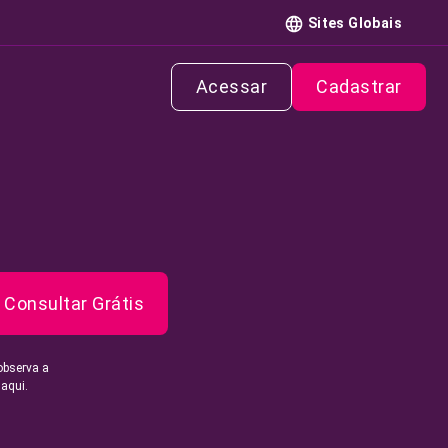
Sites Globais
Acessar
Cadastrar
Consultar Grátis
observa a
 aqui.