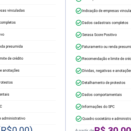
esas vinculadas
Indicação de empresas vincul
completos
Dados cadastrais completos
ivo
Serasa Score Positivo
nda presumida
Faturamento ou renda presum
ite de crédito
Recomendação e limite de créd
 e anotações
Dívidas, negativas e anotaçõe
rotestos
Detalhamento de protestos
ntais
Dados comportamentais
PC
Informações do SPC
e administrativo
Quadro societário e administr
(R$
0,00
)
R$
30,0
A partir de