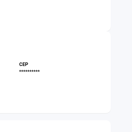
CEP
**********