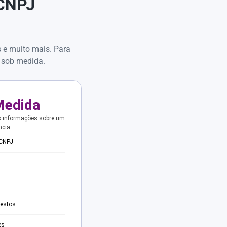
 CNPJ
s e muito mais. Para
 sob medida.
Medida
s informações sobre um
ncia.
 CNPJ
testos
es