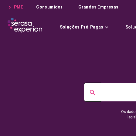
PME
Consumidor
Grandes Empresas
Soluções Pré-Pagas
Solu
Os dados
legis