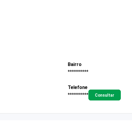
Bairro
**********
Telefone
**********
Consultar