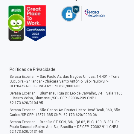
Políticas de Privacidade
Serasa Experian – São Paulo Av. das Nações Unidas, 14.401 - Torre
Sucupira - 24ºandar - Chácara Santo Antônio, São Paulo/SP -
CEP:04794-000 - CNPJ 62.173.620/0001-80
Serasa Experian – Blumenau Rua Dr. Léo de Carvalho, 74 – Sala 1105
– Bairro Velha, Blumenau/SC - CEP: 89036-239 CNPJ
62.173.620/0104-95
Serasa Experian – São Carlos Av. Doutor Heitor José Reali, 360, São
Carlos/SP CEP: 13571-385 CNPJ 62.173.620/0093-06
Serasa Experian – Brasília ST SCN, S/N, Qd 02, Bl C, 109, Sl 301, Ed.
Paulo Sarasate Bairro Asa Sul, Brasília – DF CEP: 70302-911 CNPJ
62.173.620/0131-68