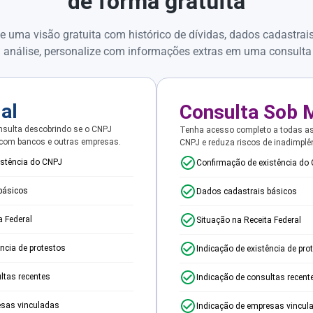
de forma gratuita
e uma visão gratuita com histórico de dívidas, dados cadastrai
 análise, personalize com informações extras em uma consulta
ial
Consulta Sob 
sulta descobrindo se o CNPJ
Tenha acesso completo a todas a
 com bancos e outras empresas.
CNPJ e reduza riscos de inadimplê
istência do CNPJ
Confirmação de existência do
básicos
Dados cadastrais básicos
a Federal
Situação na Receita Federal
ência de protestos
Indicação de existência de pro
ltas recentes
Indicação de consultas recent
esas vinculadas
Indicação de empresas vincul