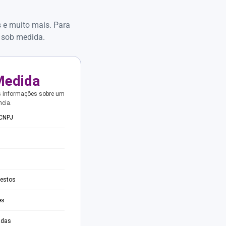
s e muito mais. Para
 sob medida.
Medida
s informações sobre um
ncia.
 CNPJ
testos
es
adas