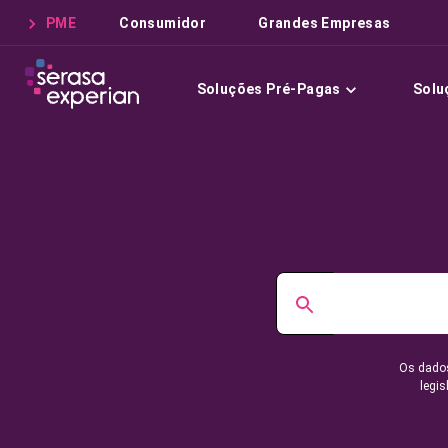
PME
Consumidor
Grandes Empresas
Soluções Pré-Pagas
Solu
Os dados
legis