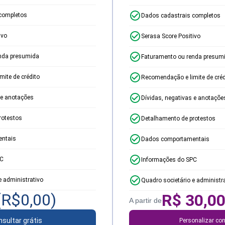
completos
Dados cadastrais completos
ivo
Serasa Score Positivo
nda presumida
Faturamento ou renda presum
ite de crédito
Recomendação e limite de créd
 e anotações
Dívidas, negativas e anotaçõe
rotestos
Detalhamento de protestos
ntais
Dados comportamentais
PC
Informações do SPC
e administrativo
Quadro societário e administr
(R$
0,00
)
R$
30,0
A partir de
sultar grátis
Personalizar con