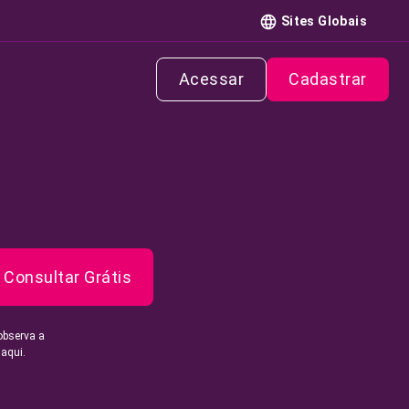
Sites Globais
Acessar
Cadastrar
Consultar Grátis
observa a
 aqui.