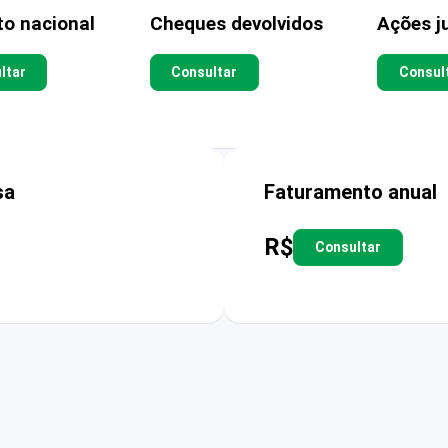
to nacional
Cheques devolvidos
Ações ju
ltar
Consultar
Consul
sa
Faturamento anual
R$
Consultar