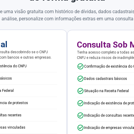
e uma visão gratuita com histórico de dívidas, dados cadastrai
 análise, personalize com informações extras em uma consulta
ial
Consulta Sob 
sulta descobrindo se o CNPJ
Tenha acesso completo a todas a
 com bancos e outras empresas.
CNPJ e reduza riscos de inadimplê
istência do CNPJ
Confirmação de existência do
básicos
Dados cadastrais básicos
a Federal
Situação na Receita Federal
ência de protestos
Indicação de existência de pro
ltas recentes
Indicação de consultas recent
esas vinculadas
Indicação de empresas vincul