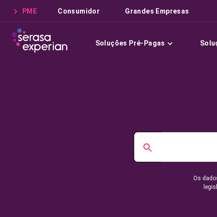
PME
Consumidor
Grandes Empresas
Soluções Pré-Pagas
Solu
Os dados
legis