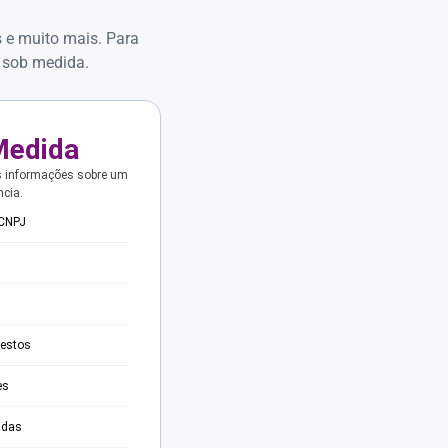
s e muito mais. Para
 sob medida.
Medida
s informações sobre um
ncia.
 CNPJ
testos
es
adas