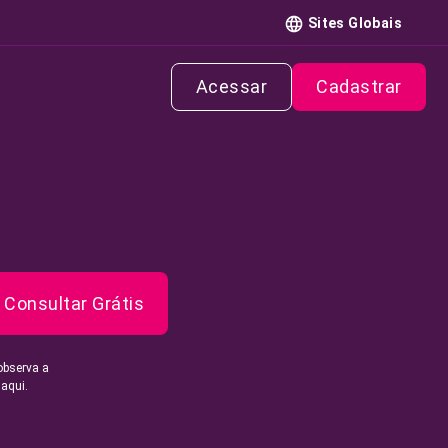
Sites Globais
Acessar
Cadastrar
Consultar Grátis
observa a
 aqui.