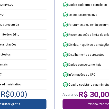
completos
Dados cadastrais completos
ivo
Serasa Score Positivo
nda presumida
Faturamento ou renda presum
ite de crédito
Recomendação e limite de créd
 e anotações
Dívidas, negativas e anotaçõe
rotestos
Detalhamento de protestos
ntais
Dados comportamentais
PC
Informações do SPC
e administrativo
Quadro societário e administr
(R$
0,00
)
R$
30,0
A partir de
sultar grátis
Personalizar con