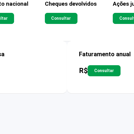
to nacional
Cheques devolvidos
Ações ju
ltar
Consultar
Consul
sa
Faturamento anual
R$
Consultar