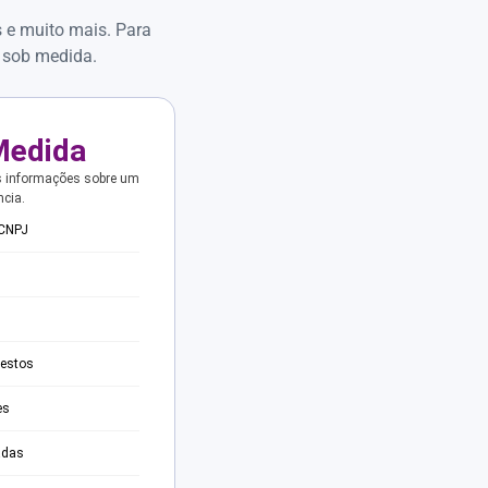
s e muito mais. Para
 sob medida.
Medida
s informações sobre um
ncia.
 CNPJ
testos
es
adas