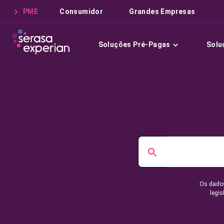
PME
Consumidor
Grandes Empresas
Soluções Pré-Pagas
Solu
Os dados
legis