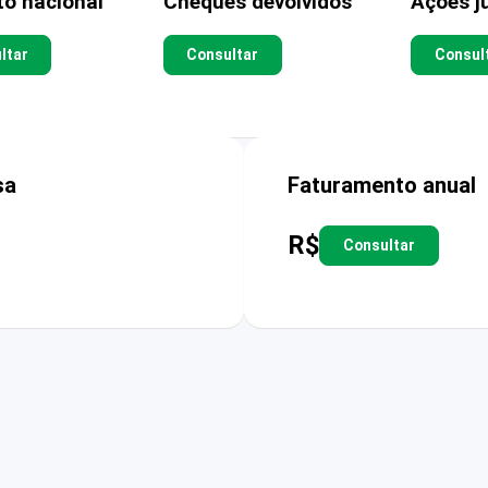
to nacional
Cheques devolvidos
Ações ju
ltar
Consultar
Consul
sa
Faturamento anual
R$
Consultar