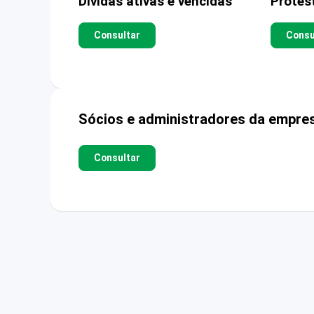
Dívidas ativas e vencidas
Protes
Consultar
Consu
Sócios e administradores da empre
Consultar