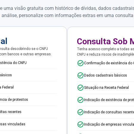
e uma visão gratuita com histórico de dívidas, dados cadastrai
 análise, personalize com informações extras em uma consulta
ial
Consulta Sob 
sulta descobrindo se o CNPJ
Tenha acesso completo a todas a
 com bancos e outras empresas.
CNPJ e reduza riscos de inadimplê
istência do CNPJ
Confirmação de existência do
básicos
Dados cadastrais básicos
a Federal
Situação na Receita Federal
ência de protestos
Indicação de existência de pro
ltas recentes
Indicação de consultas recent
esas vinculadas
Indicação de empresas vincul