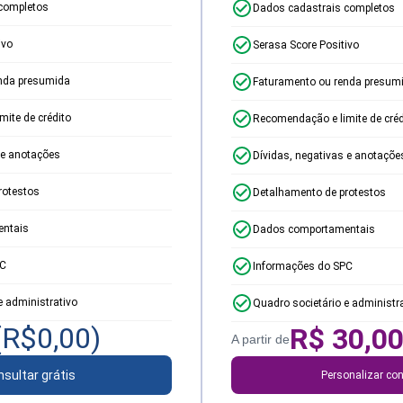
completos
Dados cadastrais completos
ivo
Serasa Score Positivo
nda presumida
Faturamento ou renda presum
ite de crédito
Recomendação e limite de créd
 e anotações
Dívidas, negativas e anotaçõe
rotestos
Detalhamento de protestos
ntais
Dados comportamentais
PC
Informações do SPC
e administrativo
Quadro societário e administr
(R$
0,00
)
R$
30,0
A partir de
sultar grátis
Personalizar con