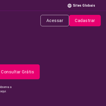
Sites Globais
Acessar
Cadastrar
Consultar Grátis
observa a
 aqui.