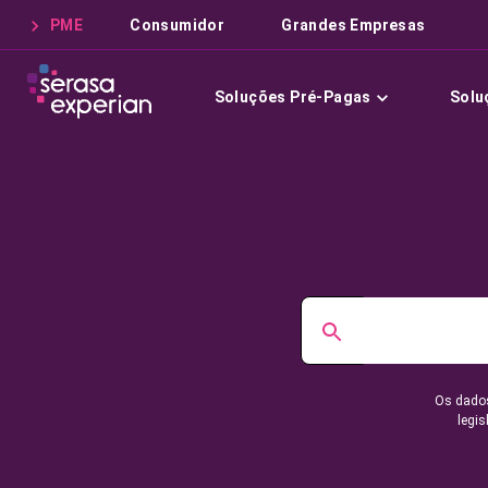
PME
Consumidor
Grandes Empresas
Soluções Pré-Pagas
Solu
Os dados
legis