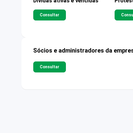
Dívidas ativas e vencidas
Protes
Consultar
Consu
Sócios e administradores da empre
Consultar