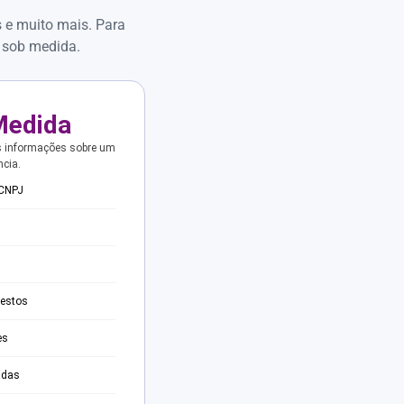
s e muito mais. Para
 sob medida.
Medida
s informações sobre um
ncia.
 CNPJ
testos
es
adas