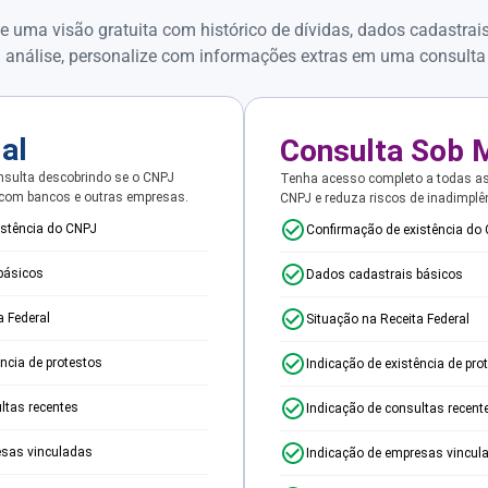
e uma visão gratuita com histórico de dívidas, dados cadastrai
 análise, personalize com informações extras em uma consulta
ial
Consulta Sob 
sulta descobrindo se o CNPJ
Tenha acesso completo a todas a
 com bancos e outras empresas.
CNPJ e reduza riscos de inadimplê
istência do CNPJ
Confirmação de existência do
básicos
Dados cadastrais básicos
a Federal
Situação na Receita Federal
ência de protestos
Indicação de existência de pro
ltas recentes
Indicação de consultas recent
esas vinculadas
Indicação de empresas vincul