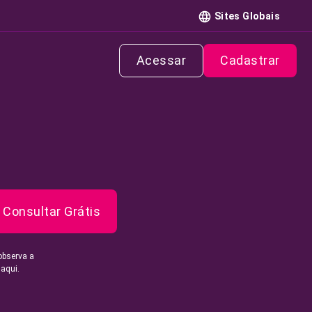
Sites Globais
Acessar
Cadastrar
Consultar Grátis
observa a
 aqui.