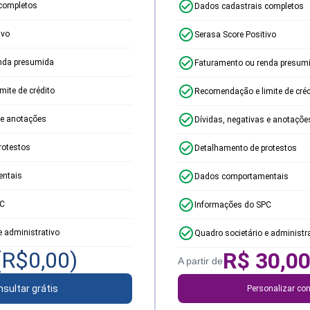
completos
Dados cadastrais completos
ivo
Serasa Score Positivo
nda presumida
Faturamento ou renda presum
ite de crédito
Recomendação e limite de créd
 e anotações
Dívidas, negativas e anotaçõe
rotestos
Detalhamento de protestos
ntais
Dados comportamentais
PC
Informações do SPC
e administrativo
Quadro societário e administr
(R$
0,00
)
R$
30,0
A partir de
sultar grátis
Personalizar con