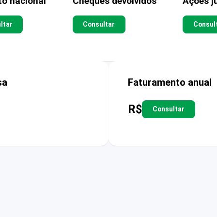
to nacional
Cheques devolvidos
Ações ju
ltar
Consultar
Consul
sa
Faturamento anual
R$
Consultar