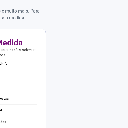
s e muito mais. Para
 sob medida.
Medida
s informações sobre um
ncia.
 CNPJ
testos
es
adas