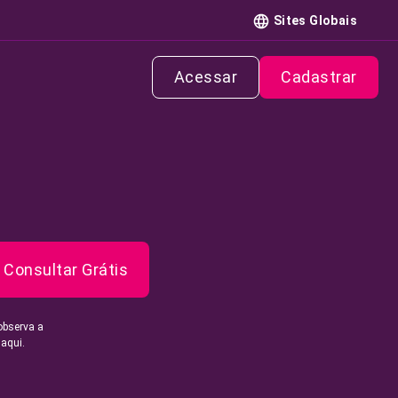
Sites Globais
Acessar
Cadastrar
Consultar Grátis
observa a
 aqui.