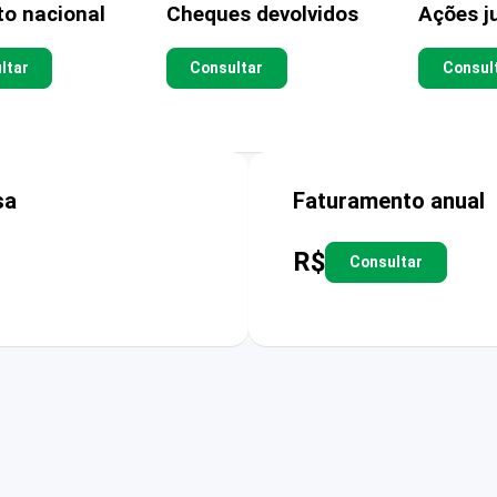
to nacional
Cheques devolvidos
Ações ju
ltar
Consultar
Consul
sa
Faturamento anual
R$
Consultar