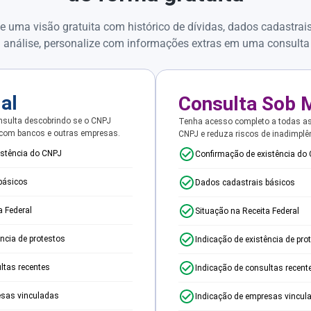
e uma visão gratuita com histórico de dívidas, dados cadastrai
 análise, personalize com informações extras em uma consulta
ial
Consulta Sob 
sulta descobrindo se o CNPJ
Tenha acesso completo a todas a
 com bancos e outras empresas.
CNPJ e reduza riscos de inadimplê
istência do CNPJ
Confirmação de existência do
básicos
Dados cadastrais básicos
a Federal
Situação na Receita Federal
ência de protestos
Indicação de existência de pro
ltas recentes
Indicação de consultas recent
esas vinculadas
Indicação de empresas vincul