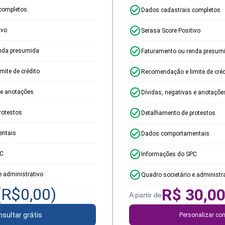
completos
Dados cadastrais completos
ivo
Serasa Score Positivo
nda presumida
Faturamento ou renda presum
ite de crédito
Recomendação e limite de créd
 e anotações
Dívidas, negativas e anotaçõe
rotestos
Detalhamento de protestos
ntais
Dados comportamentais
PC
Informações do SPC
e administrativo
Quadro societário e administr
(R$
0,00
)
R$
30,0
A partir de
sultar grátis
Personalizar con