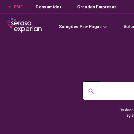
PME
Consumidor
Grandes Empresas
Soluções Pré-Pagas
Solu
Os dados
legis