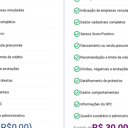
esas vinculadas
Indicação de empresas vincul
completos
Dados cadastrais completos
ivo
Serasa Score Positivo
nda presumida
Faturamento ou renda presum
ite de crédito
Recomendação e limite de créd
 e anotações
Dívidas, negativas e anotaçõe
rotestos
Detalhamento de protestos
ntais
Dados comportamentais
PC
Informações do SPC
e administrativo
Quadro societário e administr
(R$
0,00
)
R$
30,0
A partir de