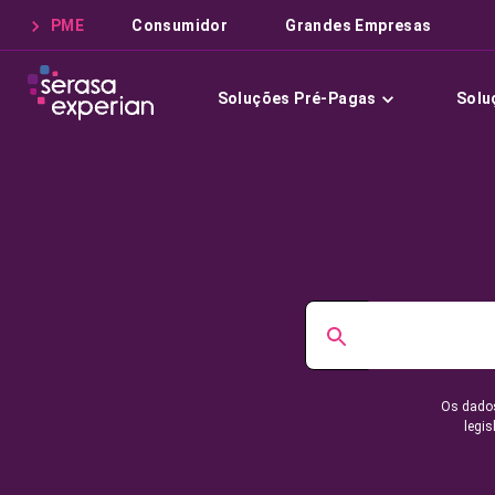
PME
Consumidor
Grandes Empresas
Soluções Pré-Pagas
Solu
Os dados
legis