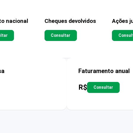
to nacional
Cheques devolvidos
Ações ju
ltar
Consultar
Consul
sa
Faturamento anual
R$
Consultar