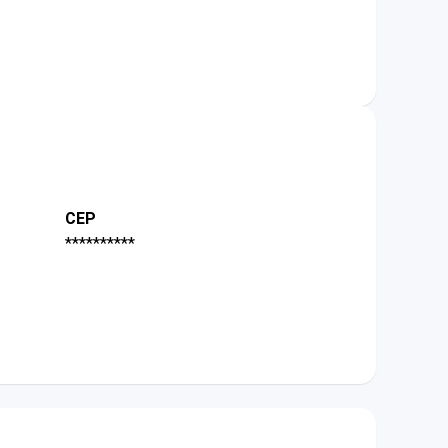
CEP
**********