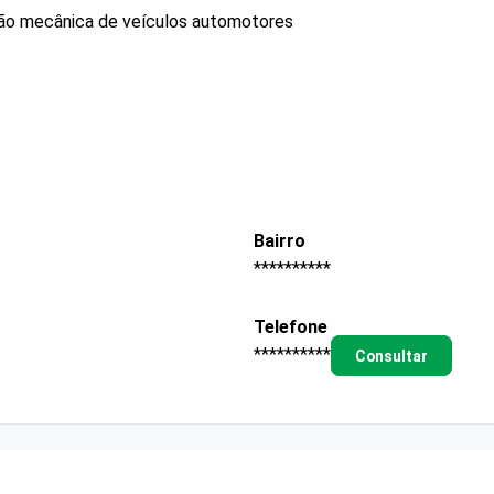
ão mecânica de veículos automotores
Bairro
**********
Telefone
**********
Consultar