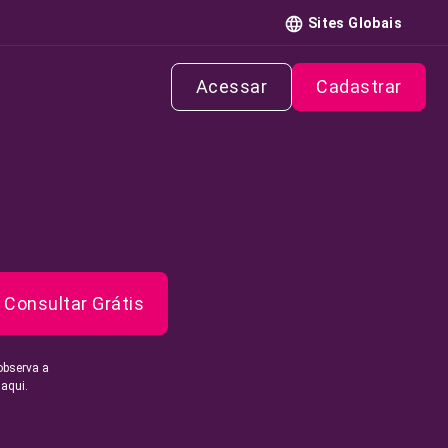
Sites Globais
Acessar
Cadastrar
Consultar Grátis
observa a
 aqui.