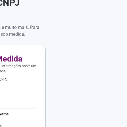
 CNPJ
s e muito mais. Para
 sob medida.
Medida
s informações sobre um
ncia.
 CNPJ
testos
es