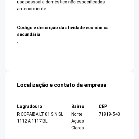
uso pessoal e doméstico não especificados
anteriormente
Código e descrição da atividade econômica
secundária
-
Localização e contato da empresa
Logradouro
Bairro
CEP
R COPAIBA LT 01 S N SL
Norte
71919-540
1112 A 1117 BL
Aguas
Claras