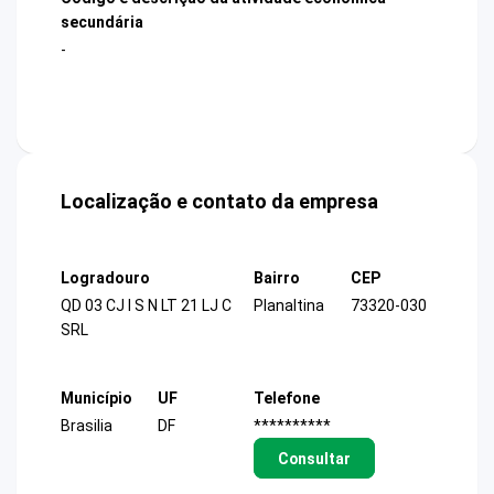
secundária
-
Localização e contato da empresa
Logradouro
Bairro
CEP
QD 03 CJ I S N LT 21 LJ C
Planaltina
73320-030
SRL
Município
UF
Telefone
Brasilia
DF
**********
Consultar