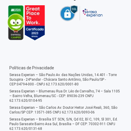
Políticas de Privacidade
Serasa Experian – São Paulo Av. das Nações Unidas, 14.401 - Torre
Sucupira - 24ºandar - Chácara Santo Antônio, São Paulo/SP -
CEP:04794-000 - CNPJ 62.173.620/0001-80
Serasa Experian – Blumenau Rua Dr. Léo de Carvalho, 74 – Sala 1105
– Bairro Velha, Blumenau/SC - CEP: 89036-239 CNPJ
62.173.620/0104-95
Serasa Experian – São Carlos Av. Doutor Heitor José Reali, 360, São
Carlos/SP CEP: 13571-385 CNPJ 62.173.620/0093-06
Serasa Experian – Brasília ST SCN, S/N, Qd 02, Bl C, 109, Sl 301, Ed.
Paulo Sarasate Bairro Asa Sul, Brasília – DF CEP: 70302-911 CNPJ
62.173.620/0131-68