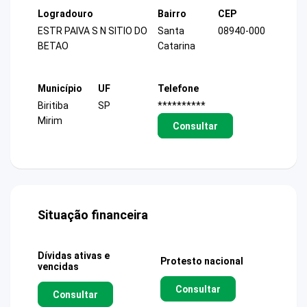
Logradouro
Bairro
CEP
ESTR PAIVA S N SITIO DO
Santa
08940-000
BETAO
Catarina
Município
UF
Telefone
Biritiba
SP
**********
Mirim
Consultar
Situação financeira
Dívidas ativas e
Protesto nacional
vencidas
Consultar
Consultar