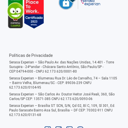
Políticas de Privacidade
Serasa Experian – São Paulo Av. das Nações Unidas, 14.401 - Torre
Sucupira - 24ºandar - Chácara Santo Antônio, São Paulo/SP -
CEP:04794-000 - CNPJ 62.173.620/0001-80
Serasa Experian – Blumenau Rua Dr. Léo de Carvalho, 74 – Sala 1105
– Bairro Velha, Blumenau/SC - CEP: 89036-239 CNPJ
62.173.620/0104-95
Serasa Experian – São Carlos Av. Doutor Heitor José Reali, 360, São
Carlos/SP CEP: 13571-385 CNPJ 62.173.620/0093-06
Serasa Experian – Brasília ST SCN, S/N, Qd 02, Bl C, 109, Sl 301, Ed.
Paulo Sarasate Bairro Asa Sul, Brasília – DF CEP: 70302-911 CNPJ
62.173.620/0131-68