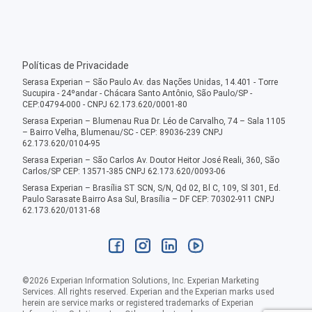
Políticas de Privacidade
Serasa Experian – São Paulo Av. das Nações Unidas, 14.401 - Torre
Sucupira - 24ºandar - Chácara Santo Antônio, São Paulo/SP -
CEP:04794-000 - CNPJ 62.173.620/0001-80
Serasa Experian – Blumenau Rua Dr. Léo de Carvalho, 74 – Sala 1105
– Bairro Velha, Blumenau/SC - CEP: 89036-239 CNPJ
62.173.620/0104-95
Serasa Experian – São Carlos Av. Doutor Heitor José Reali, 360, São
Carlos/SP CEP: 13571-385 CNPJ 62.173.620/0093-06
Serasa Experian – Brasília ST SCN, S/N, Qd 02, Bl C, 109, Sl 301, Ed.
Paulo Sarasate Bairro Asa Sul, Brasília – DF CEP: 70302-911 CNPJ
62.173.620/0131-68
©
2026
Experian Information Solutions, Inc. Experian Marketing
Services. All rights reserved. Experian and the Experian marks used
herein are service marks or registered trademarks of Experian