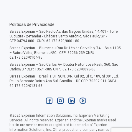
Políticas de Privacidade
Serasa Experian – São Paulo Av. das Nações Unidas, 14.401 - Torre
Sucupira - 24ºandar - Chácara Santo Antônio, São Paulo/SP -
CEP:04794-000 - CNPJ 62.173.620/0001-80
Serasa Experian – Blumenau Rua Dr. Léo de Carvalho, 74 – Sala 1105
– Bairro Velha, Blumenau/SC - CEP: 89036-239 CNPJ
62.173.620/0104-95
Serasa Experian – São Carlos Av. Doutor Heitor José Reali, 360, São
Carlos/SP CEP: 13571-385 CNPJ 62.173.620/0093-06
Serasa Experian – Brasília ST SCN, S/N, Qd 02, Bl C, 109, Sl 301, Ed.
Paulo Sarasate Bairro Asa Sul, Brasília – DF CEP: 70302-911 CNPJ
62.173.620/0131-68
©
2026
Experian Information Solutions, Inc. Experian Marketing
Services. All rights reserved. Experian and the Experian marks used
herein are service marks or registered trademarks of Experian
Information Solutions, Inc. Other product and company names