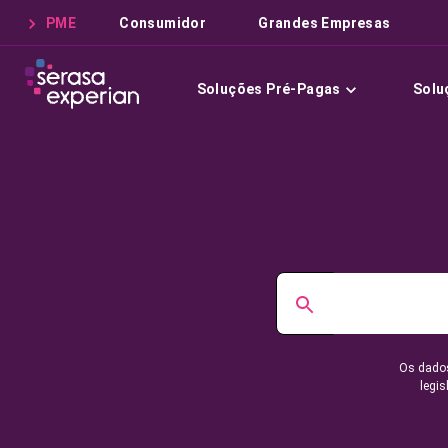
PME
Consumidor
Grandes Empresas
Soluções Pré-Pagas
Solu
Os dados
legis