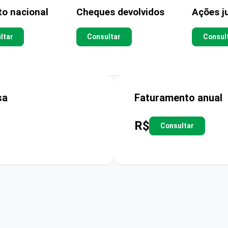
to nacional
Cheques devolvidos
Ações ju
ltar
Consultar
Consul
sa
Faturamento anual
R$
Consultar