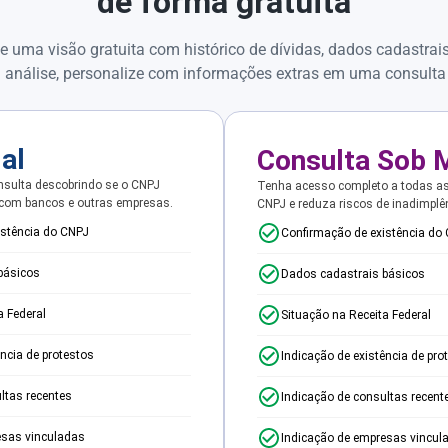
de forma gratuita
e uma visão gratuita com histórico de dívidas, dados cadastrai
 análise, personalize com informações extras em uma consulta
ial
Consulta Sob 
sulta descobrindo se o CNPJ
Tenha acesso completo a todas a
 com bancos e outras empresas.
CNPJ e reduza riscos de inadimplê
istência do CNPJ
Confirmação de existência do
básicos
Dados cadastrais básicos
a Federal
Situação na Receita Federal
ência de protestos
Indicação de existência de pro
ltas recentes
Indicação de consultas recent
esas vinculadas
Indicação de empresas vincul