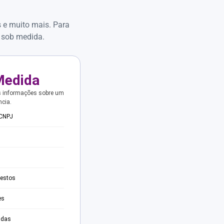
s e muito mais. Para
 sob medida.
Medida
s informações sobre um
ncia.
 CNPJ
testos
es
adas