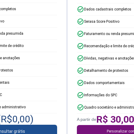
completos
Dados cadastrais completos
ivo
Serasa Score Positivo
nda presumida
Faturamento ou renda presum
ite de crédito
Recomendação e limite de créd
 e anotações
Dívidas, negativas e anotaçõe
rotestos
Detalhamento de protestos
ntais
Dados comportamentais
PC
Informações do SPC
e administrativo
Quadro societário e administr
(R$
0,00
)
R$
30,0
A partir de
sultar grátis
Personalizar con