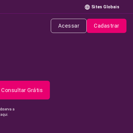
Sites Globais
Acessar
Cadastrar
Consultar Grátis
observa a
 aqui.