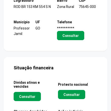
Logradouro
Bairro
CEP
ROD BR 153 KM 554 S N
Zona Rural
75645-000
Município
UF
Telefone
Professor
GO
**********
Jamil
Consultar
Situação financeira
Dívidas ativas e
Protesto nacional
vencidas
Consultar
Consultar