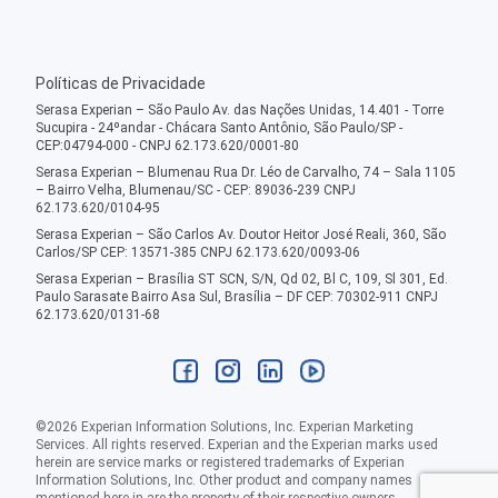
Políticas de Privacidade
Serasa Experian – São Paulo Av. das Nações Unidas, 14.401 - Torre
Sucupira - 24ºandar - Chácara Santo Antônio, São Paulo/SP -
CEP:04794-000 - CNPJ 62.173.620/0001-80
Serasa Experian – Blumenau Rua Dr. Léo de Carvalho, 74 – Sala 1105
– Bairro Velha, Blumenau/SC - CEP: 89036-239 CNPJ
62.173.620/0104-95
Serasa Experian – São Carlos Av. Doutor Heitor José Reali, 360, São
Carlos/SP CEP: 13571-385 CNPJ 62.173.620/0093-06
Serasa Experian – Brasília ST SCN, S/N, Qd 02, Bl C, 109, Sl 301, Ed.
Paulo Sarasate Bairro Asa Sul, Brasília – DF CEP: 70302-911 CNPJ
62.173.620/0131-68
©
2026
Experian Information Solutions, Inc. Experian Marketing
Services. All rights reserved. Experian and the Experian marks used
herein are service marks or registered trademarks of Experian
Information Solutions, Inc. Other product and company names
mentioned here in are the property of their respective owners.