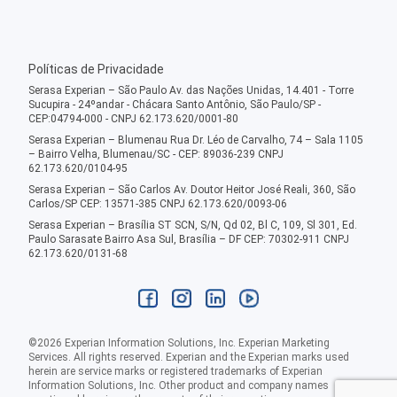
Políticas de Privacidade
Serasa Experian – São Paulo Av. das Nações Unidas, 14.401 - Torre
Sucupira - 24ºandar - Chácara Santo Antônio, São Paulo/SP -
CEP:04794-000 - CNPJ 62.173.620/0001-80
Serasa Experian – Blumenau Rua Dr. Léo de Carvalho, 74 – Sala 1105
– Bairro Velha, Blumenau/SC - CEP: 89036-239 CNPJ
62.173.620/0104-95
Serasa Experian – São Carlos Av. Doutor Heitor José Reali, 360, São
Carlos/SP CEP: 13571-385 CNPJ 62.173.620/0093-06
Serasa Experian – Brasília ST SCN, S/N, Qd 02, Bl C, 109, Sl 301, Ed.
Paulo Sarasate Bairro Asa Sul, Brasília – DF CEP: 70302-911 CNPJ
62.173.620/0131-68
©
2026
Experian Information Solutions, Inc. Experian Marketing
Services. All rights reserved. Experian and the Experian marks used
herein are service marks or registered trademarks of Experian
Information Solutions, Inc. Other product and company names