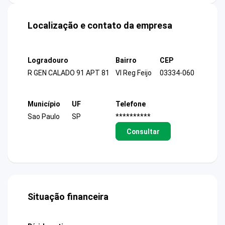
Localização e contato da empresa
Logradouro
Bairro
CEP
R GEN CALADO 91 APT 81
Vl Reg Feijo
03334-060
Município
UF
Telefone
Sao Paulo
SP
**********
Consultar
Situação financeira