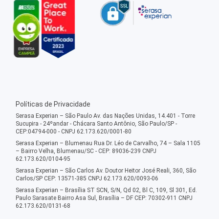
Políticas de Privacidade
Serasa Experian – São Paulo Av. das Nações Unidas, 14.401 - Torre
Sucupira - 24ºandar - Chácara Santo Antônio, São Paulo/SP -
CEP:04794-000 - CNPJ 62.173.620/0001-80
Serasa Experian – Blumenau Rua Dr. Léo de Carvalho, 74 – Sala 1105
– Bairro Velha, Blumenau/SC - CEP: 89036-239 CNPJ
62.173.620/0104-95
Serasa Experian – São Carlos Av. Doutor Heitor José Reali, 360, São
Carlos/SP CEP: 13571-385 CNPJ 62.173.620/0093-06
Serasa Experian – Brasília ST SCN, S/N, Qd 02, Bl C, 109, Sl 301, Ed.
Paulo Sarasate Bairro Asa Sul, Brasília – DF CEP: 70302-911 CNPJ
62.173.620/0131-68