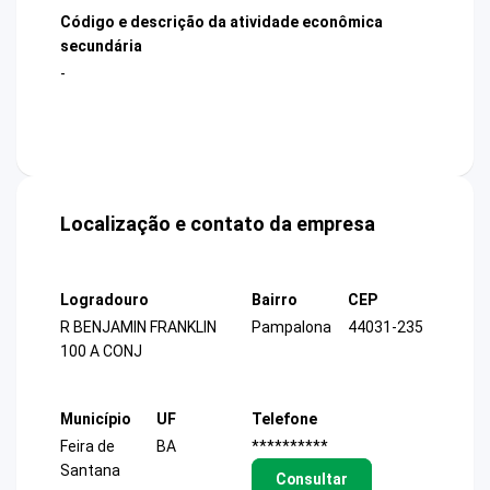
Código e descrição da atividade econômica
secundária
-
Localização e contato da empresa
Logradouro
Bairro
CEP
R BENJAMIN FRANKLIN
Pampalona
44031-235
100 A CONJ
Município
UF
Telefone
Feira de
BA
**********
Santana
Consultar