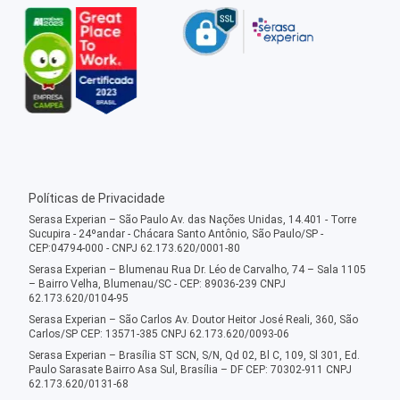
Políticas de Privacidade
Serasa Experian – São Paulo Av. das Nações Unidas, 14.401 - Torre
Sucupira - 24ºandar - Chácara Santo Antônio, São Paulo/SP -
CEP:04794-000 - CNPJ 62.173.620/0001-80
Serasa Experian – Blumenau Rua Dr. Léo de Carvalho, 74 – Sala 1105
– Bairro Velha, Blumenau/SC - CEP: 89036-239 CNPJ
62.173.620/0104-95
Serasa Experian – São Carlos Av. Doutor Heitor José Reali, 360, São
Carlos/SP CEP: 13571-385 CNPJ 62.173.620/0093-06
Serasa Experian – Brasília ST SCN, S/N, Qd 02, Bl C, 109, Sl 301, Ed.
Paulo Sarasate Bairro Asa Sul, Brasília – DF CEP: 70302-911 CNPJ
62.173.620/0131-68