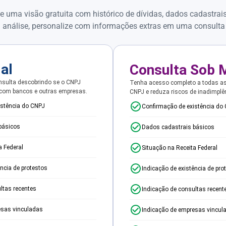
e uma visão gratuita com histórico de dívidas, dados cadastrai
 análise, personalize com informações extras em uma consulta
ial
Consulta Sob 
sulta descobrindo se o CNPJ
Tenha acesso completo a todas a
 com bancos e outras empresas.
CNPJ e reduza riscos de inadimplê
istência do CNPJ
Confirmação de existência do
básicos
Dados cadastrais básicos
a Federal
Situação na Receita Federal
ência de protestos
Indicação de existência de pro
ltas recentes
Indicação de consultas recent
esas vinculadas
Indicação de empresas vincul