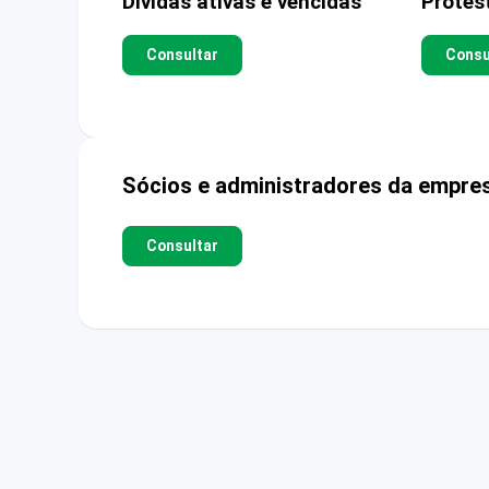
Dívidas ativas e vencidas
Protes
Consultar
Consu
Sócios e administradores da empre
Consultar