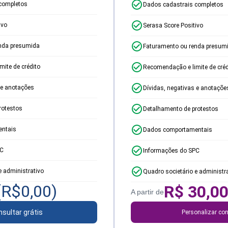
completos
Dados cadastrais completos
ivo
Serasa Score Positivo
nda presumida
Faturamento ou renda presum
ite de crédito
Recomendação e limite de créd
 e anotações
Dívidas, negativas e anotaçõe
rotestos
Detalhamento de protestos
ntais
Dados comportamentais
PC
Informações do SPC
e administrativo
Quadro societário e administr
(R$
0,00
)
R$
30,0
A partir de
sultar grátis
Personalizar con