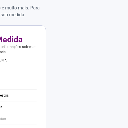
s e muito mais. Para
 sob medida.
Medida
s informações sobre um
ncia.
 CNPJ
testos
es
adas