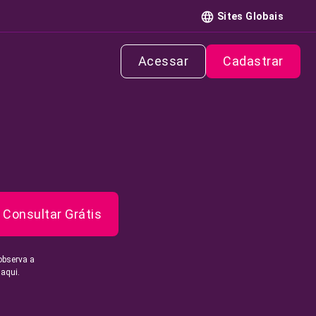
Sites Globais
Acessar
Cadastrar
Consultar Grátis
observa a
 aqui.