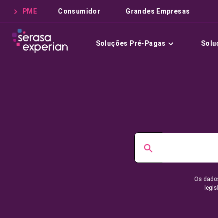
PME
Consumidor
Grandes Empresas
Soluções Pré-Pagas
Solu
Os dados
legis