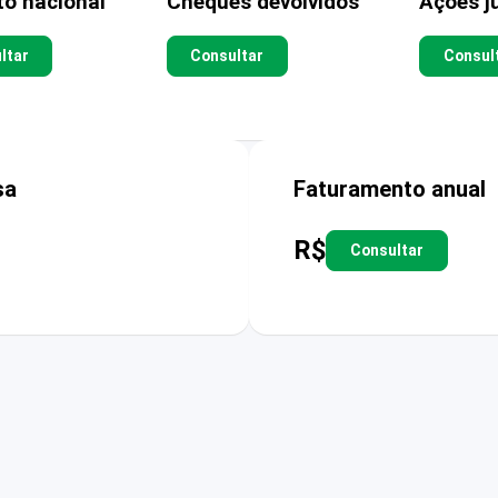
to nacional
Cheques devolvidos
Ações ju
ltar
Consultar
Consul
sa
Faturamento anual
R$
Consultar