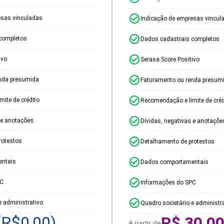
esas vinculadas
Indicação de empresas vincul
completos
Dados cadastrais completos
ivo
Serasa Score Positivo
nda presumida
Faturamento ou renda presum
ite de crédito
Recomendação e limite de créd
 e anotações
Dívidas, negativas e anotaçõe
rotestos
Detalhamento de protestos
ntais
Dados comportamentais
PC
Informações do SPC
e administrativo
Quadro societário e administr
(R$
0,00
)
R$
30,0
A partir de