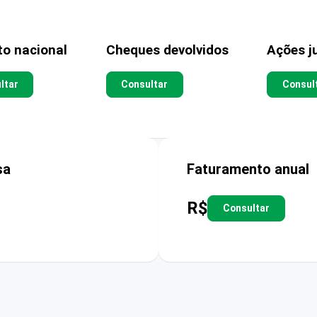
to nacional
Cheques devolvidos
Ações ju
ltar
Consultar
Consul
sa
Faturamento anual
R$
Consultar