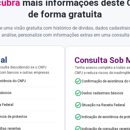
ubra
mais informações deste
de forma gratuita
e uma visão gratuita com histórico de dívidas, dados cadastrai
 análise, personalize com informações extras em uma consulta
ial
Consulta Sob 
sulta descobrindo se o CNPJ
Tenha acesso completo a todas a
 com bancos e outras empresas.
CNPJ e reduza riscos de inadimplê
istência do CNPJ
Confirmação de existência do
básicos
Dados cadastrais básicos
a Federal
Situação na Receita Federal
ência de protestos
Indicação de existência de pro
ltas recentes
Indicação de consultas recent