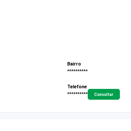
Bairro
**********
Telefone
**********
Consultar