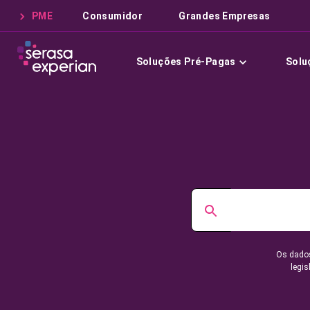
PME
Consumidor
Grandes Empresas
Soluções Pré-Pagas
Solu
Os dados
legis