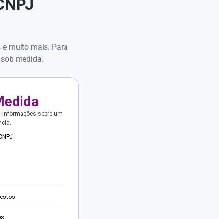
 CNPJ
s e muito mais. Para
 sob medida.
Medida
s informações sobre um
ncia.
 CNPJ
testos
es