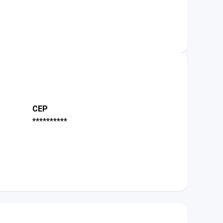
CEP
**********