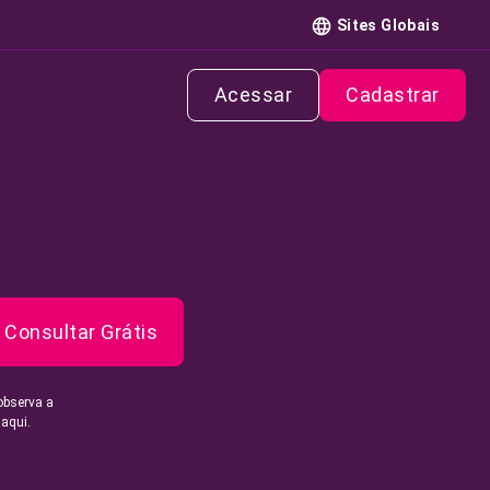
Sites Globais
Acessar
Cadastrar
Consultar Grátis
observa a
 aqui.