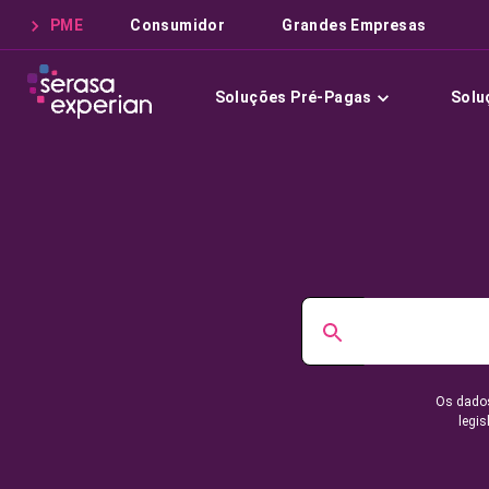
PME
Consumidor
Grandes Empresas
Soluções Pré-Pagas
Solu
Os dados
legis