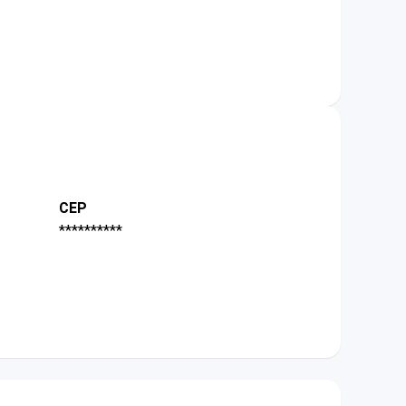
CEP
**********