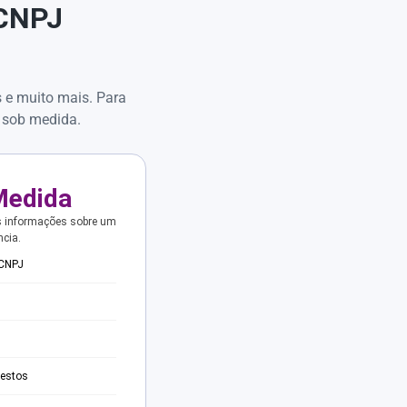
 CNPJ
s e muito mais. Para
 sob medida.
Medida
s informações sobre um
ncia.
 CNPJ
testos