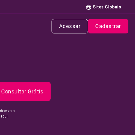
Sites Globais
Acessar
Cadastrar
Consultar Grátis
observa a
 aqui.