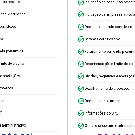
ltas recentes
Indicação de consultas recent
esas vinculadas
Indicação de empresas vincul
completos
Dados cadastrais completos
ivo
Serasa Score Positivo
nda presumida
Faturamento ou renda presum
ite de crédito
Recomendação e limite de créd
 e anotações
Dívidas, negativas e anotaçõe
rotestos
Detalhamento de protestos
ntais
Dados comportamentais
PC
Informações do SPC
e administrativo
Quadro societário e administr