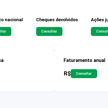
to nacional
Cheques devolvidos
Ações ju
ltar
Consultar
Consul
sa
Faturamento anual
R$
Consultar