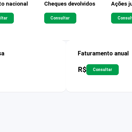
to nacional
Cheques devolvidos
Ações ju
ltar
Consultar
Consul
sa
Faturamento anual
R$
Consultar