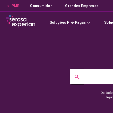
PME
Consumidor
Grandes Empresas
Soluções Pré-Pagas
Solu
Os dados
legis