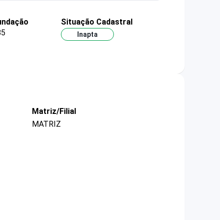
undação
Situação Cadastral
85
Inapta
Matriz/Filial
MATRIZ