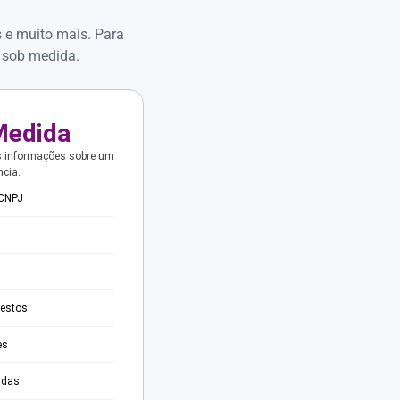
s e muito mais. Para
 sob medida.
Medida
s informações sobre um
ncia.
 CNPJ
testos
es
adas