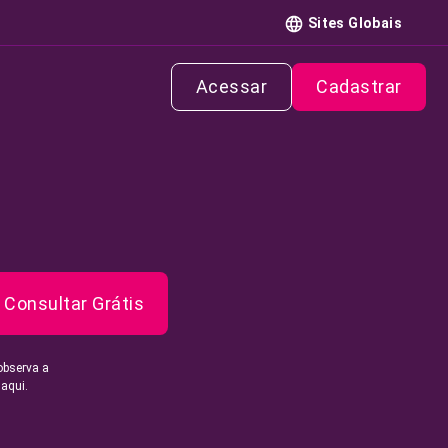
Sites Globais
Acessar
Cadastrar
Consultar Grátis
observa a
 aqui.