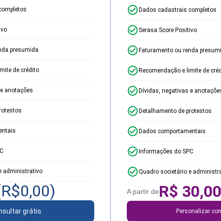
completos
Dados cadastrais completos
ivo
Serasa Score Positivo
nda presumida
Faturamento ou renda presum
ite de crédito
Recomendação e limite de créd
 e anotações
Dívidas, negativas e anotaçõe
rotestos
Detalhamento de protestos
ntais
Dados comportamentais
PC
Informações do SPC
e administrativo
Quadro societário e administr
(R$
0,00
)
R$
30,0
A partir de
sultar grátis
Personalizar con