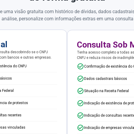
e uma visão gratuita com histórico de dívidas, dados cadastrai
 análise, personalize com informações extras em uma consulta
ial
Consulta Sob 
sulta descobrindo se o CNPJ
Tenha acesso completo a todas a
 com bancos e outras empresas.
CNPJ e reduza riscos de inadimplê
istência do CNPJ
Confirmação de existência do
básicos
Dados cadastrais básicos
a Federal
Situação na Receita Federal
ência de protestos
Indicação de existência de pro
ltas recentes
Indicação de consultas recent
esas vinculadas
Indicação de empresas vincul