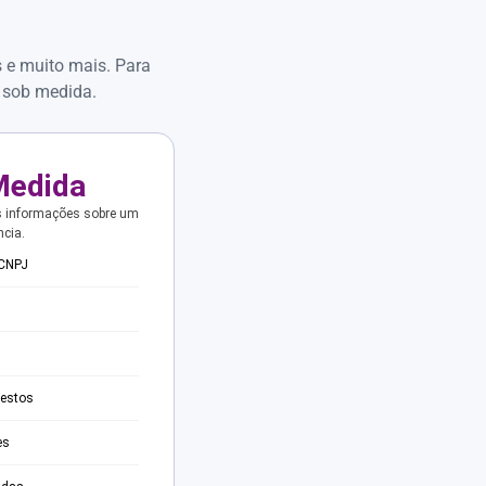
s e muito mais. Para
 sob medida.
Medida
s informações sobre um
ncia.
 CNPJ
testos
es