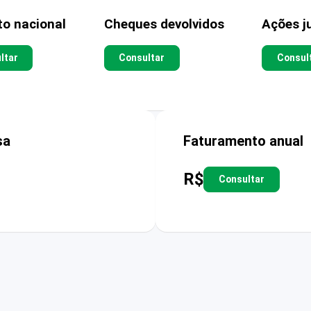
to nacional
Cheques devolvidos
Ações ju
ltar
Consultar
Consul
sa
Faturamento anual
R$
Consultar