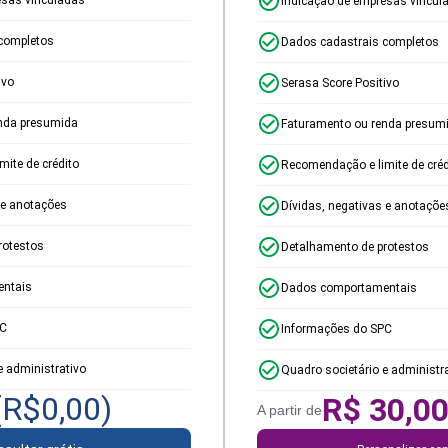
Indicação de empresas vincul
completos
Dados cadastrais completos
ivo
Serasa Score Positivo
nda presumida
Faturamento ou renda presum
ite de crédito
Recomendação e limite de créd
 e anotações
Dívidas, negativas e anotaçõe
rotestos
Detalhamento de protestos
ntais
Dados comportamentais
PC
Informações do SPC
e administrativo
Quadro societário e administr
(R$
0,00
)
R$
30,0
A partir de