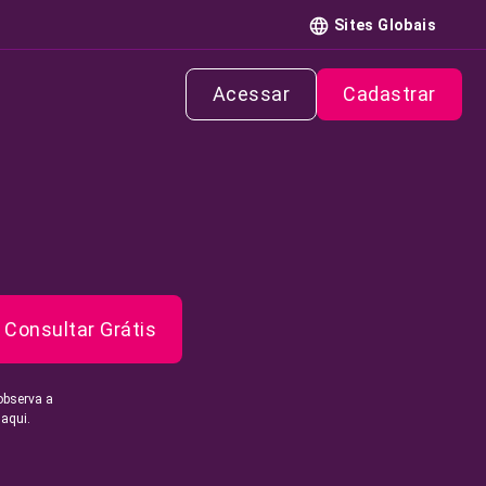
Sites Globais
Acessar
Cadastrar
Consultar Grátis
observa a
 aqui.