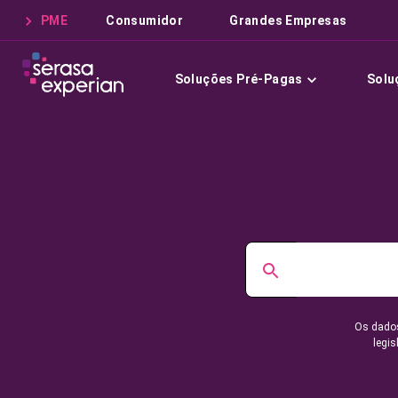
PME
Consumidor
Grandes Empresas
Soluções Pré-Pagas
Solu
Os dados
legis