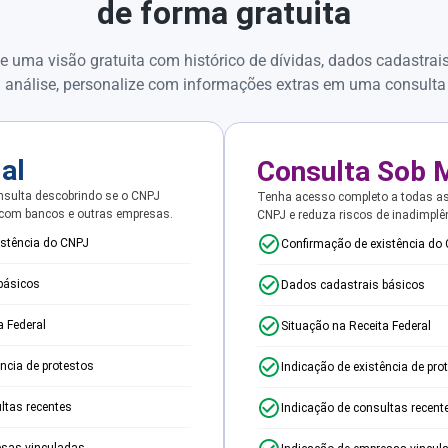
de forma gratuita
e uma visão gratuita com histórico de dívidas, dados cadastrai
 análise, personalize com informações extras em uma consulta
ial
Consulta Sob 
sulta descobrindo se o CNPJ
Tenha acesso completo a todas a
 com bancos e outras empresas.
CNPJ e reduza riscos de inadimplê
istência do CNPJ
Confirmação de existência do
básicos
Dados cadastrais básicos
a Federal
Situação na Receita Federal
ência de protestos
Indicação de existência de pro
ltas recentes
Indicação de consultas recent
esas vinculadas