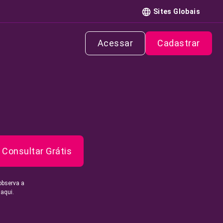
Sites Globais
Acessar
Cadastrar
Consultar Grátis
observa a
 aqui.