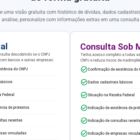
e uma visão gratuita com histórico de dívidas, dados cadastrai
 análise, personalize com informações extras em uma consulta
ial
Consulta Sob 
sulta descobrindo se o CNPJ
Tenha acesso completo a todas a
 com bancos e outras empresas.
CNPJ e reduza riscos de inadimplê
istência do CNPJ
Confirmação de existência do
básicos
Dados cadastrais básicos
a Federal
Situação na Receita Federal
ência de protestos
Indicação de existência de pro
ltas recentes
Indicação de consultas recent
esas vinculadas
Indicação de empresas vincul