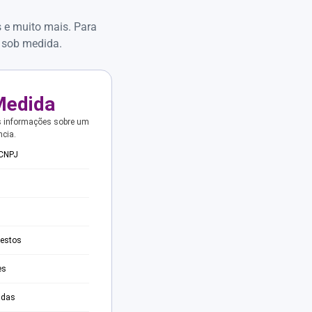
s e muito mais. Para
 sob medida.
Medida
s informações sobre um
ncia.
 CNPJ
testos
es
adas