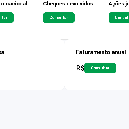
to nacional
Cheques devolvidos
Ações ju
ltar
Consultar
Consul
sa
Faturamento anual
R$
Consultar