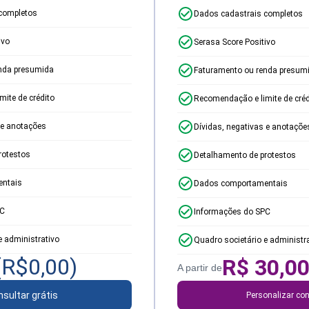
completos
Dados cadastrais completos
ivo
Serasa Score Positivo
nda presumida
Faturamento ou renda presum
ite de crédito
Recomendação e limite de créd
 e anotações
Dívidas, negativas e anotaçõe
rotestos
Detalhamento de protestos
ntais
Dados comportamentais
PC
Informações do SPC
e administrativo
Quadro societário e administr
(R$
0,00
)
R$
30,0
A partir de
sultar grátis
Personalizar con