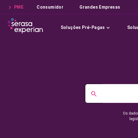
PME
Consumidor
Grandes Empresas
Soluções Pré-Pagas
Solu
Os dados
legis