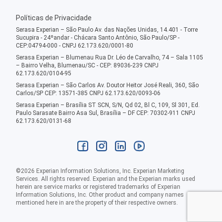
Políticas de Privacidade
Serasa Experian – São Paulo Av. das Nações Unidas, 14.401 - Torre
Sucupira - 24ºandar - Chácara Santo Antônio, São Paulo/SP -
CEP:04794-000 - CNPJ 62.173.620/0001-80
Serasa Experian – Blumenau Rua Dr. Léo de Carvalho, 74 – Sala 1105
– Bairro Velha, Blumenau/SC - CEP: 89036-239 CNPJ
62.173.620/0104-95
Serasa Experian – São Carlos Av. Doutor Heitor José Reali, 360, São
Carlos/SP CEP: 13571-385 CNPJ 62.173.620/0093-06
Serasa Experian – Brasília ST SCN, S/N, Qd 02, Bl C, 109, Sl 301, Ed.
Paulo Sarasate Bairro Asa Sul, Brasília – DF CEP: 70302-911 CNPJ
62.173.620/0131-68
©
2026
Experian Information Solutions, Inc. Experian Marketing
Services. All rights reserved. Experian and the Experian marks used
herein are service marks or registered trademarks of Experian
Information Solutions, Inc. Other product and company names
mentioned here in are the property of their respective owners.