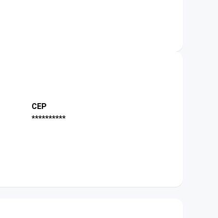
CEP
**********