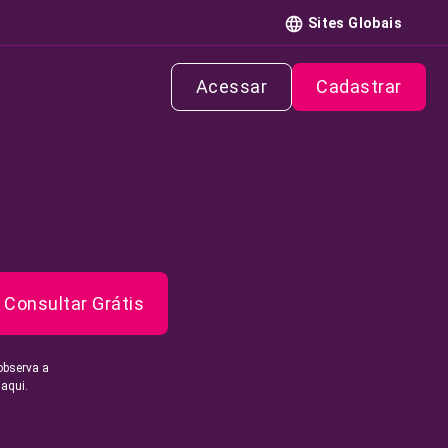
Sites Globais
Acessar
Cadastrar
Consultar Grátis
observa a
 aqui.