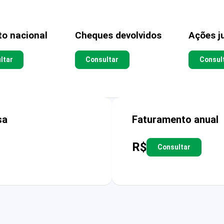
to nacional
Cheques devolvidos
Ações ju
ltar
Consultar
Consul
sa
Faturamento anual
R$
Consultar