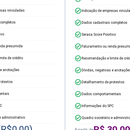
esas vinculadas
Indicação de empresas vincul
completos
Dados cadastrais completos
ivo
Serasa Score Positivo
nda presumida
Faturamento ou renda presum
ite de crédito
Recomendação e limite de créd
 e anotações
Dívidas, negativas e anotaçõe
rotestos
Detalhamento de protestos
ntais
Dados comportamentais
PC
Informações do SPC
e administrativo
Quadro societário e administr
(R$
0,00
)
R$
30,0
A partir de