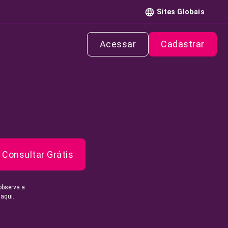
Sites Globais
Acessar
Cadastrar
Consultar Grátis
observa a
 aqui.