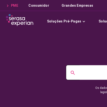
PME
Consumidor
Grandes Empresas
Soluções Pré-Pagas
Solu
Os dados
legis