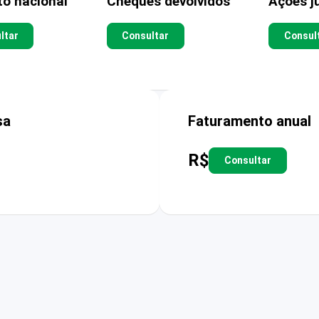
to nacional
Cheques devolvidos
Ações ju
ltar
Consultar
Consul
sa
Faturamento anual
R$
Consultar