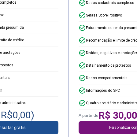
completos
Dados cadastrais completos
ivo
Serasa Score Positivo
nda presumida
Faturamento ou renda presum
ite de crédito
Recomendação e limite de créd
 e anotações
Dívidas, negativas e anotaçõe
rotestos
Detalhamento de protestos
ntais
Dados comportamentais
PC
Informações do SPC
e administrativo
Quadro societário e administr
(R$
0,00
)
R$
30,0
A partir de
sultar grátis
Personalizar con