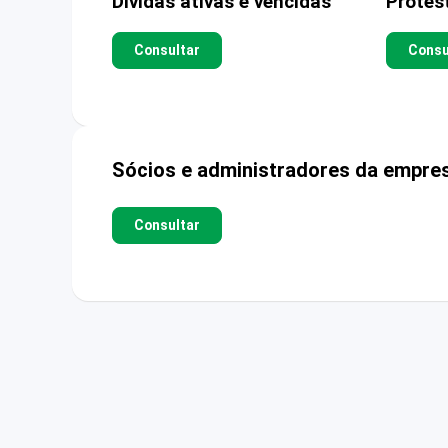
Dívidas ativas e vencidas
Protes
Consultar
Consu
Sócios e administradores da empre
Consultar