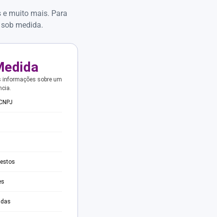
s e muito mais. Para
 sob medida.
Medida
s informações sobre um
ncia.
 CNPJ
testos
es
adas