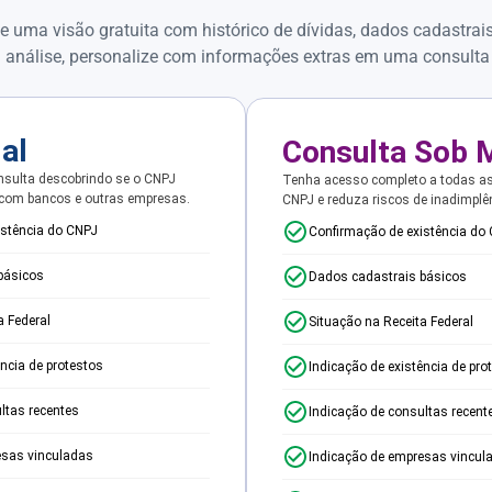
e uma visão gratuita com histórico de dívidas, dados cadastrai
 análise, personalize com informações extras em uma consulta
ial
Consulta Sob 
sulta descobrindo se o CNPJ
Tenha acesso completo a todas a
 com bancos e outras empresas.
CNPJ e reduza riscos de inadimplê
istência do CNPJ
Confirmação de existência do
básicos
Dados cadastrais básicos
a Federal
Situação na Receita Federal
ência de protestos
Indicação de existência de pro
ltas recentes
Indicação de consultas recent
esas vinculadas
Indicação de empresas vincul