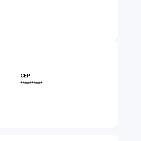
CEP
**********