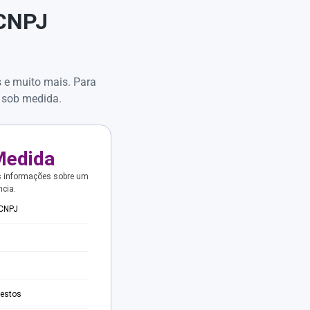
 CNPJ
s e muito mais. Para
 sob medida.
Medida
s informações sobre um
ncia.
 CNPJ
testos