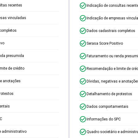
ltas recentes
Indicação de consultas recent
esas vinculadas
Indicação de empresas vincul
completos
Dados cadastrais completos
ivo
Serasa Score Positivo
nda presumida
Faturamento ou renda presum
ite de crédito
Recomendação e limite de créd
 e anotações
Dívidas, negativas e anotaçõe
rotestos
Detalhamento de protestos
ntais
Dados comportamentais
PC
Informações do SPC
e administrativo
Quadro societário e administr