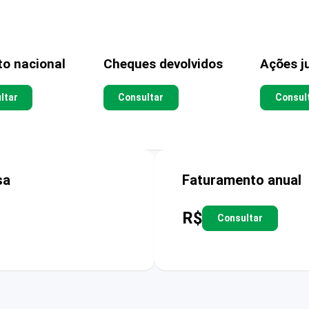
to nacional
Cheques devolvidos
Ações ju
ltar
Consultar
Consul
sa
Faturamento anual
R$
Consultar