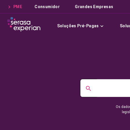
PME
Consumidor
Grandes Empresas
Soluções Pré-Pagas
Solu
Os dados
legis