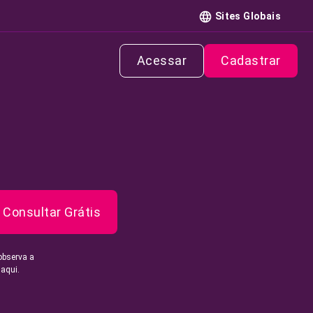
Sites Globais
Acessar
Cadastrar
Consultar Grátis
observa a
 aqui.