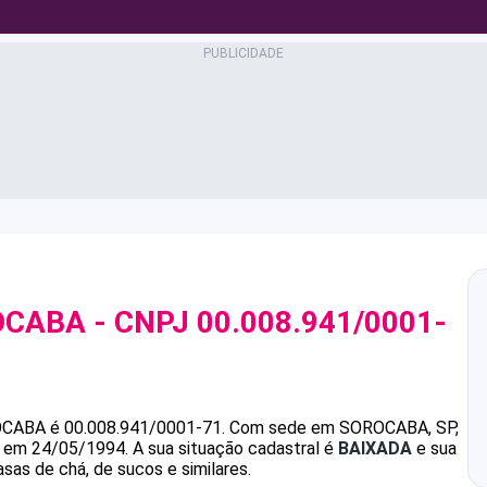
OCABA
- CNPJ
00.008.941/0001-
OCABA
é
00.008.941/0001-71
.
Com sede em SOROCABA, SP,
da em 24/05/1994.
A sua situação cadastral é
BAIXADA
e sua
sas de chá, de sucos e similares.