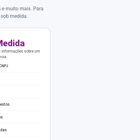
s e muito mais. Para
 sob medida.
Medida
s informações sobre um
ncia.
 CNPJ
testos
es
adas