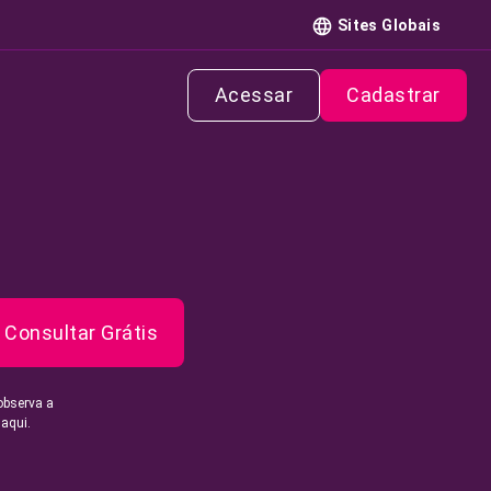
Sites Globais
Acessar
Cadastrar
Consultar Grátis
observa a
 aqui.