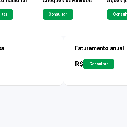
to nacional
Cheques devolvidos
Ações ju
ltar
Consultar
Consul
sa
Faturamento anual
R$
Consultar