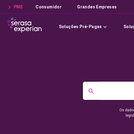
PME
Consumidor
Grandes Empresas
Soluções Pré-Pagas
Solu
Os dados
legis