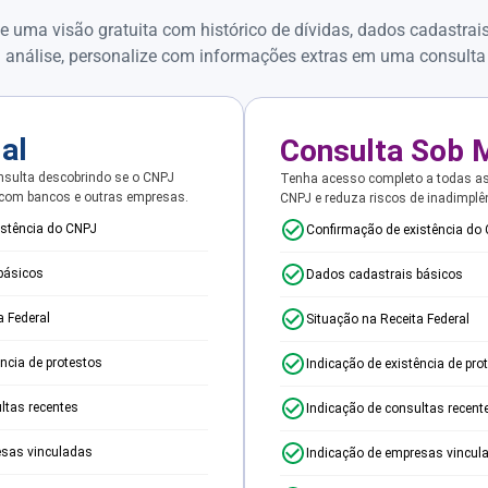
e uma visão gratuita com histórico de dívidas, dados cadastrai
 análise, personalize com informações extras em uma consulta
ial
Consulta Sob 
sulta descobrindo se o CNPJ
Tenha acesso completo a todas a
 com bancos e outras empresas.
CNPJ e reduza riscos de inadimplê
istência do CNPJ
Confirmação de existência do
básicos
Dados cadastrais básicos
a Federal
Situação na Receita Federal
ência de protestos
Indicação de existência de pro
ltas recentes
Indicação de consultas recent
esas vinculadas
Indicação de empresas vincul