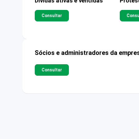
Dívidas ativas e vencidas
Protes
Consultar
Consu
Sócios e administradores da empre
Consultar