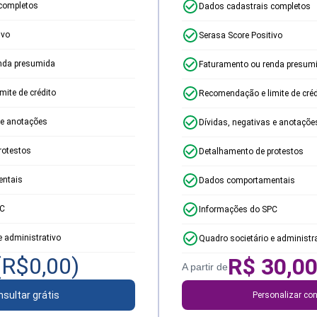
completos
Dados cadastrais completos
ivo
Serasa Score Positivo
nda presumida
Faturamento ou renda presum
ite de crédito
Recomendação e limite de créd
 e anotações
Dívidas, negativas e anotaçõe
rotestos
Detalhamento de protestos
ntais
Dados comportamentais
PC
Informações do SPC
e administrativo
Quadro societário e administr
(R$
0,00
)
R$
30,0
A partir de
sultar grátis
Personalizar con