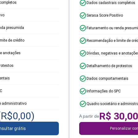
completos
Dados cadastrais completos
ivo
Serasa Score Positivo
nda presumida
Faturamento ou renda presum
ite de crédito
Recomendação e limite de créd
 e anotações
Dívidas, negativas e anotaçõe
rotestos
Detalhamento de protestos
ntais
Dados comportamentais
PC
Informações do SPC
e administrativo
Quadro societário e administr
(R$
0,00
)
R$
30,0
A partir de
sultar grátis
Personalizar con