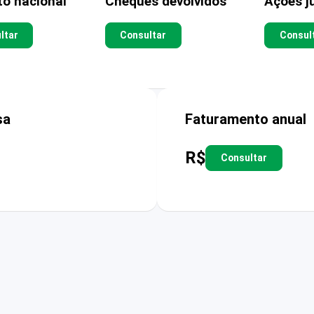
to nacional
Cheques devolvidos
Ações ju
ltar
Consultar
Consul
sa
Faturamento anual
R$
Consultar