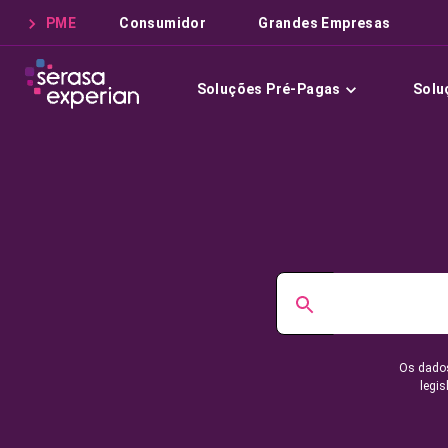
PME
Consumidor
Grandes Empresas
Soluções Pré-Pagas
Solu
Os dados
legis