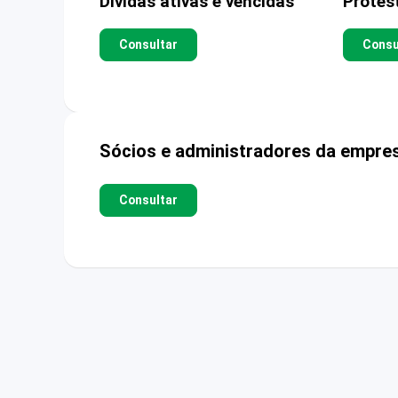
Dívidas ativas e vencidas
Protes
Consultar
Consu
Sócios e administradores da empre
Consultar