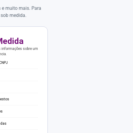
s e muito mais. Para
 sob medida.
Medida
s informações sobre um
ncia.
 CNPJ
testos
es
adas