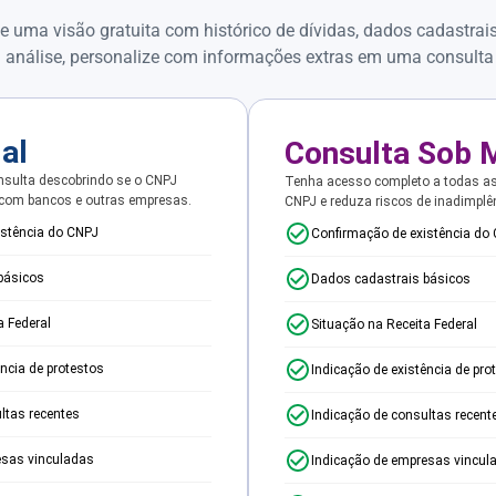
e uma visão gratuita com histórico de dívidas, dados cadastrai
 análise, personalize com informações extras em uma consulta
ial
Consulta Sob 
sulta descobrindo se o CNPJ
Tenha acesso completo a todas a
 com bancos e outras empresas.
CNPJ e reduza riscos de inadimplê
istência do CNPJ
Confirmação de existência do
básicos
Dados cadastrais básicos
a Federal
Situação na Receita Federal
ência de protestos
Indicação de existência de pro
ltas recentes
Indicação de consultas recent
esas vinculadas
Indicação de empresas vincul