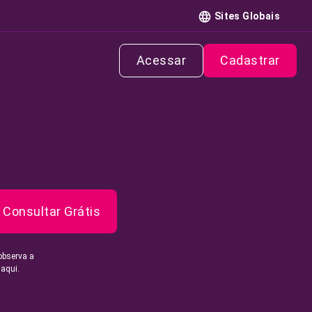
Sites Globais
Acessar
Cadastrar
Consultar Grátis
observa a
 aqui.