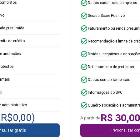
completos
Dados cadastrais completos
ivo
Serasa Score Positivo
nda presumida
Faturamento ou renda presum
ite de crédito
Recomendação e limite de créd
 e anotações
Dívidas, negativas e anotaçõe
rotestos
Detalhamento de protestos
ntais
Dados comportamentais
PC
Informações do SPC
e administrativo
Quadro societário e administr
(R$
0,00
)
R$
30,0
A partir de
sultar grátis
Personalizar con