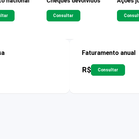
to nacional
Cheques devolvidos
Ações ju
ltar
Consultar
Consul
sa
Faturamento anual
R$
Consultar