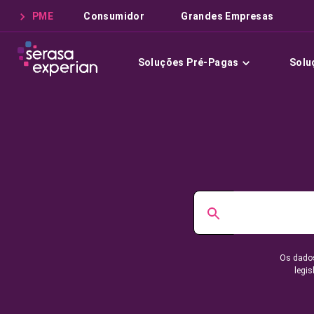
PME
Consumidor
Grandes Empresas
Soluções Pré-Pagas
Solu
Os dados
legis