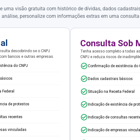
e uma visão gratuita com histórico de dívidas, dados cadastrai
 análise, personalize com informações extras em uma consulta
ial
Consulta Sob 
sulta descobrindo se o CNPJ
Tenha acesso completo a todas a
 com bancos e outras empresas.
CNPJ e reduza riscos de inadimplê
istência do CNPJ
Confirmação de existência do
básicos
Dados cadastrais básicos
a Federal
Situação na Receita Federal
ência de protestos
Indicação de existência de pro
ltas recentes
Indicação de consultas recent
esas vinculadas
Indicação de empresas vincul