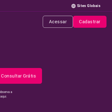
Sites Globais
Acessar
Cadastrar
Consultar Grátis
observa a
 aqui.