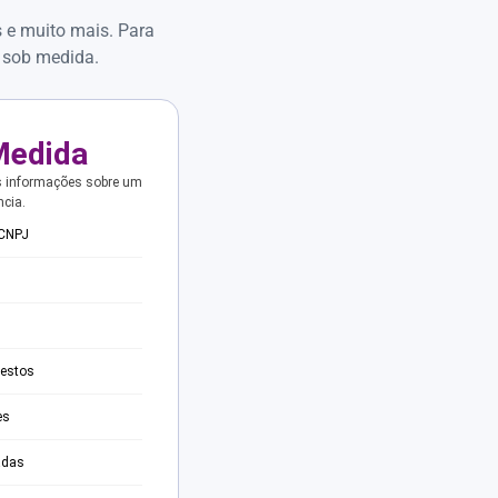
s e muito mais. Para
 sob medida.
Medida
s informações sobre um
ncia.
 CNPJ
testos
es
adas