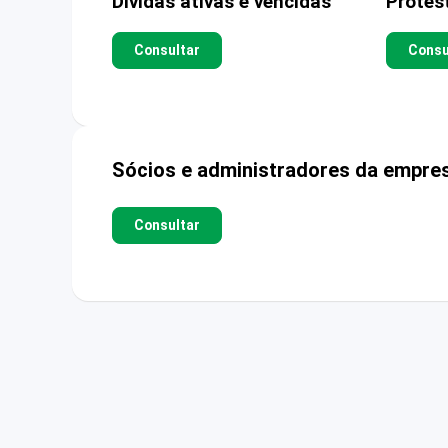
Dívidas ativas e vencidas
Protes
Consultar
Consu
Sócios e administradores da empre
Consultar