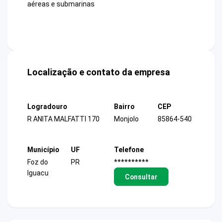
aéreas e submarinas
Localização e contato da empresa
Logradouro
Bairro
CEP
R ANITA MALFATTI 170
Monjolo
85864-540
Município
UF
Telefone
Foz do
PR
**********
Iguacu
Consultar