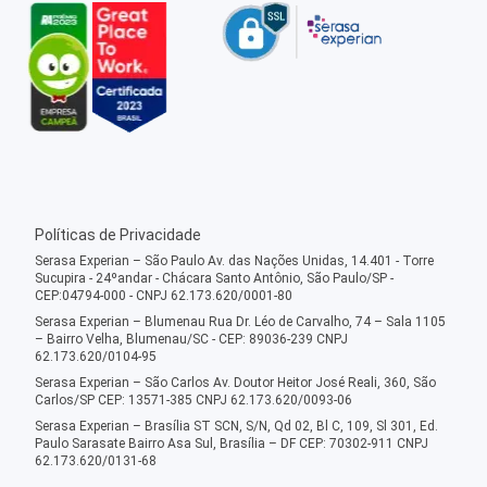
Políticas de Privacidade
Serasa Experian – São Paulo Av. das Nações Unidas, 14.401 - Torre
Sucupira - 24ºandar - Chácara Santo Antônio, São Paulo/SP -
CEP:04794-000 - CNPJ 62.173.620/0001-80
Serasa Experian – Blumenau Rua Dr. Léo de Carvalho, 74 – Sala 1105
– Bairro Velha, Blumenau/SC - CEP: 89036-239 CNPJ
62.173.620/0104-95
Serasa Experian – São Carlos Av. Doutor Heitor José Reali, 360, São
Carlos/SP CEP: 13571-385 CNPJ 62.173.620/0093-06
Serasa Experian – Brasília ST SCN, S/N, Qd 02, Bl C, 109, Sl 301, Ed.
Paulo Sarasate Bairro Asa Sul, Brasília – DF CEP: 70302-911 CNPJ
62.173.620/0131-68