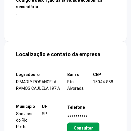
Código e descrição da atividade econômica
secundária
-
Localização e contato da empresa
Logradouro
Bairro
CEP
R MARLY ROSANGELA
Etn
15044-858
RAMOS CAJUELA 197 A
Alvorada
Município
UF
Telefone
Sao Jose
SP
**********
do Rio
Preto
Consultar