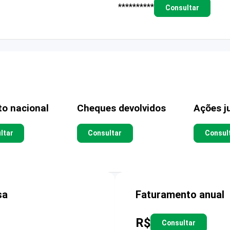
**********
Consultar
to nacional
Cheques devolvidos
Ações ju
ltar
Consultar
Consul
sa
Faturamento anual
R$
Consultar