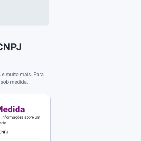
 CNPJ
s e muito mais. Para
 sob medida.
Medida
s informações sobre um
ncia.
 CNPJ