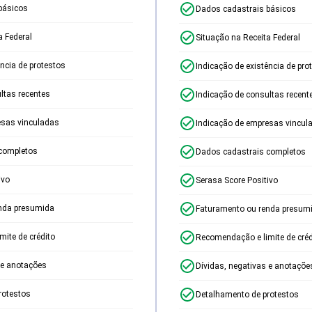
básicos
Dados cadastrais básicos
a Federal
Situação na Receita Federal
ência de protestos
Indicação de existência de pro
ltas recentes
Indicação de consultas recent
esas vinculadas
Indicação de empresas vincul
completos
Dados cadastrais completos
ivo
Serasa Score Positivo
nda presumida
Faturamento ou renda presum
ite de crédito
Recomendação e limite de créd
 e anotações
Dívidas, negativas e anotaçõe
rotestos
Detalhamento de protestos