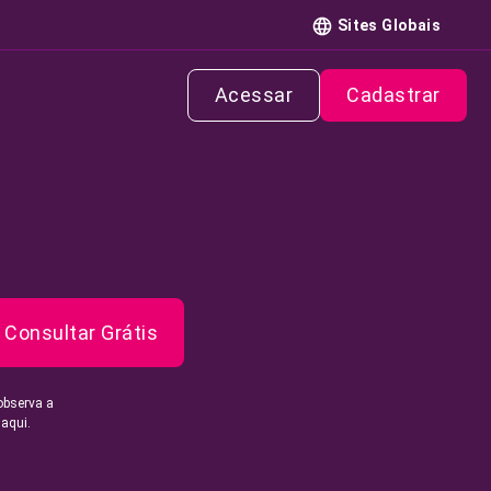
Sites Globais
Acessar
Cadastrar
Consultar Grátis
observa a
 aqui.