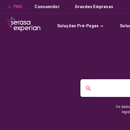
PME
Consumidor
Grandes Empresas
Soluções Pré-Pagas
Solu
Os dados
legis