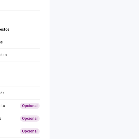
testos
es
adas
ida
ito
Opcional
s
Opcional
Opcional