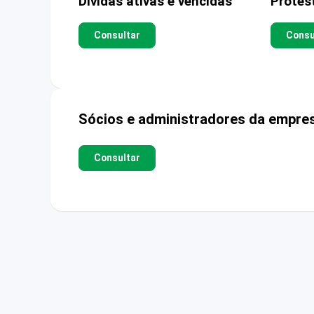
Dívidas ativas e vencidas
Protes
Consultar
Consu
Sócios e administradores da empre
Consultar