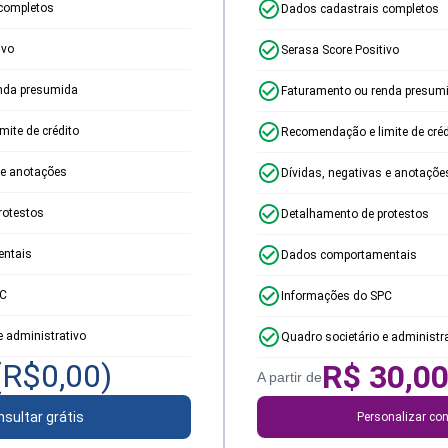
completos
Dados cadastrais completos
ivo
Serasa Score Positivo
nda presumida
Faturamento ou renda presum
ite de crédito
Recomendação e limite de créd
 e anotações
Dívidas, negativas e anotaçõe
rotestos
Detalhamento de protestos
ntais
Dados comportamentais
PC
Informações do SPC
e administrativo
Quadro societário e administr
(R$
0,00
)
R$
30,0
A partir de
sultar grátis
Personalizar con