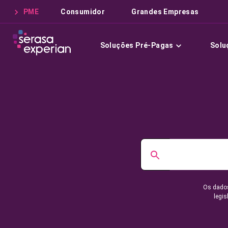
PME
Consumidor
Grandes Empresas
Soluções Pré-Pagas
Solu
Os dados
legis