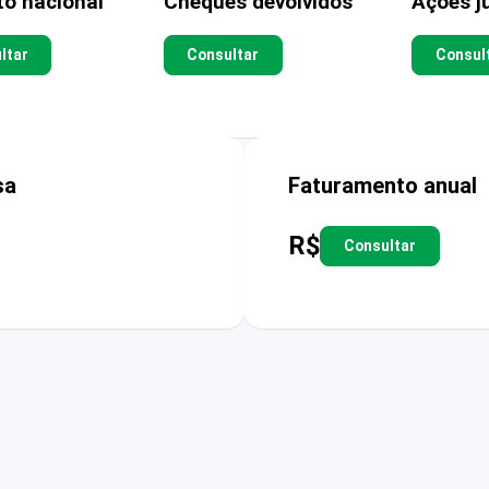
to nacional
Cheques devolvidos
Ações ju
ltar
Consultar
Consul
sa
Faturamento anual
R$
Consultar