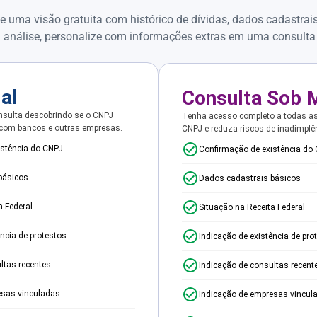
e uma visão gratuita com histórico de dívidas, dados cadastrai
 análise, personalize com informações extras em uma consulta
ial
Consulta Sob 
sulta descobrindo se o CNPJ
Tenha acesso completo a todas a
 com bancos e outras empresas.
CNPJ e reduza riscos de inadimplê
istência do CNPJ
Confirmação de existência do
básicos
Dados cadastrais básicos
a Federal
Situação na Receita Federal
ência de protestos
Indicação de existência de pro
ltas recentes
Indicação de consultas recent
esas vinculadas
Indicação de empresas vincul