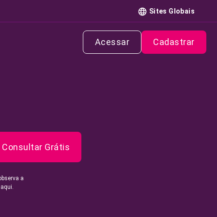
Sites Globais
Acessar
Cadastrar
Consultar Grátis
observa a
 aqui.