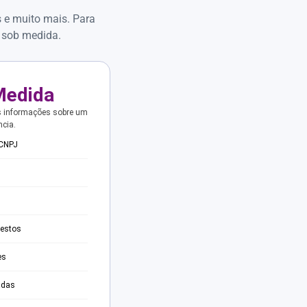
s e muito mais. Para
 sob medida.
Medida
s informações sobre um
ncia.
 CNPJ
testos
es
adas