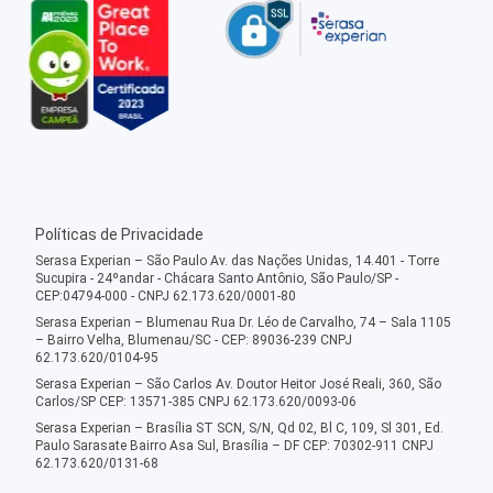
Políticas de Privacidade
Serasa Experian – São Paulo Av. das Nações Unidas, 14.401 - Torre
Sucupira - 24ºandar - Chácara Santo Antônio, São Paulo/SP -
CEP:04794-000 - CNPJ 62.173.620/0001-80
Serasa Experian – Blumenau Rua Dr. Léo de Carvalho, 74 – Sala 1105
– Bairro Velha, Blumenau/SC - CEP: 89036-239 CNPJ
62.173.620/0104-95
Serasa Experian – São Carlos Av. Doutor Heitor José Reali, 360, São
Carlos/SP CEP: 13571-385 CNPJ 62.173.620/0093-06
Serasa Experian – Brasília ST SCN, S/N, Qd 02, Bl C, 109, Sl 301, Ed.
Paulo Sarasate Bairro Asa Sul, Brasília – DF CEP: 70302-911 CNPJ
62.173.620/0131-68