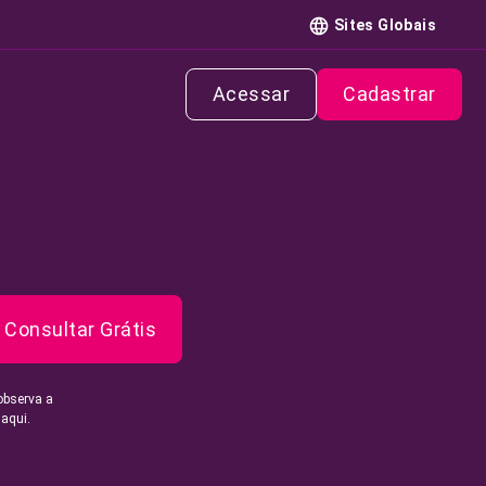
Sites Globais
Acessar
Cadastrar
Consultar Grátis
observa a
 aqui.