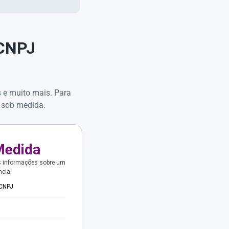
 CNPJ
s e muito mais. Para
 sob medida.
Medida
s informações sobre um
ncia.
 CNPJ