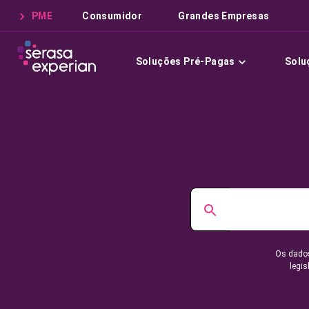
PME
Consumidor
Grandes Empresas
Soluções Pré-Pagas
Solu
Os dados
legis