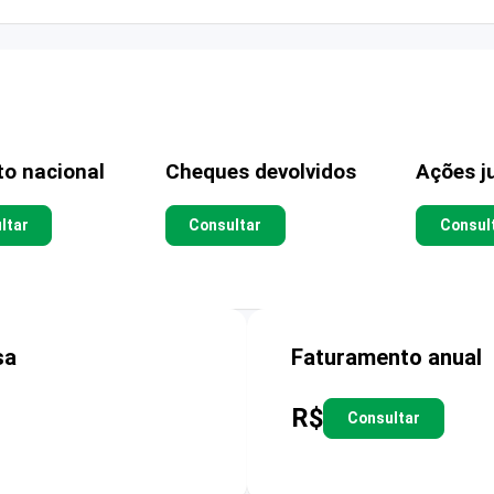
to nacional
Cheques devolvidos
Ações ju
ltar
Consultar
Consul
sa
Faturamento anual
R$
Consultar