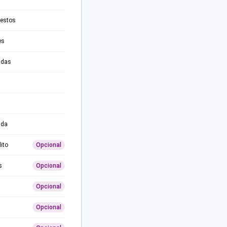
testos
es
adas
ida
ito
Opcional
s
Opcional
Opcional
Opcional