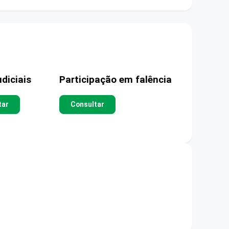
diciais
Participação em falência
tar
Consultar