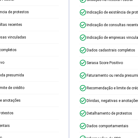
ência de protestos
Indicação de existência de pro
ltas recentes
Indicação de consultas recent
esas vinculadas
Indicação de empresas vincul
completos
Dados cadastrais completos
ivo
Serasa Score Positivo
nda presumida
Faturamento ou renda presum
ite de crédito
Recomendação e limite de créd
 e anotações
Dívidas, negativas e anotaçõe
rotestos
Detalhamento de protestos
ntais
Dados comportamentais